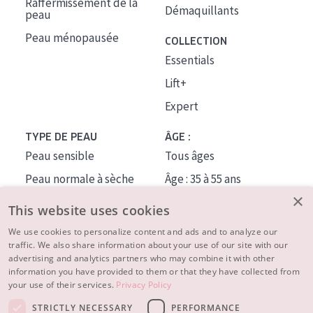
Raffermissement de la
Démaquillants
peau
Peau ménopausée
COLLECTION
Essentials
Lift+
Expert
TYPE DE PEAU
ÂGE :
Peau sensible
Tous âges
Peau normale à sèche
Âge : 35 à 55 ans
×
Peau mixte ou grasse
Âge : 55+
This website uses cookies
Peau mature
We use cookies to personalize content and ads and to analyze our
traffic. We also share information about your use of our site with our
Peau ménopausée
advertising and analytics partners who may combine it with other
information you have provided to them or that they have collected from
À PROPOS
your use of their services.
Privacy Policy
CONSEILS BEAUTÉ
STRICTLY NECESSARY
PERFORMANCE