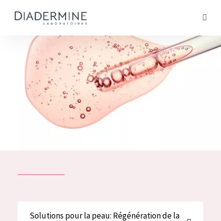
Tous les Produit
ACCUEIL
Composition
À propos
Conseils Beauté
Contact
TOUS LES PRODUIT
English
French
SOLUTIONS POUR LA PEAU
Solutions pour la peau: Régénération de la