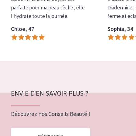
COLLECTION
parfaite pour ma peau sèche ; elle
Diadermine ;
l'hydrate toute la journée.
ferme et écl
Essentials
Chloe, 47
Sophia, 34
Lift+
Expert
TYPE DE PEAU
Peau sensible
Peau normale à sèche
Peau mixte ou grasse
ENVIE D'EN SAVOIR PLUS ?
Peau mature
Découvrez nos Conseils Beauté !
Peau ménopausée
ÂGE :