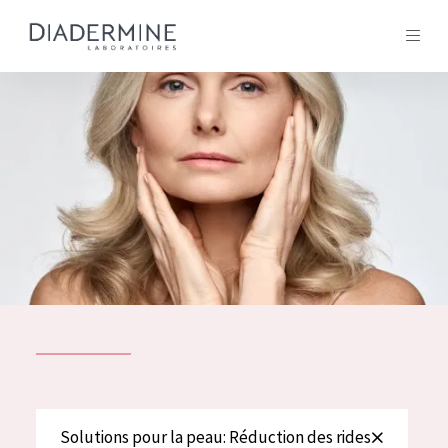
Tous les Produit
ACCUEIL
Composition
À propos
Conseils Beauté
Contact
TOUS LES PRODUIT
English
French
SOLUTIONS POUR LA PEAU
Solutions pour la peau: Réduction des rides