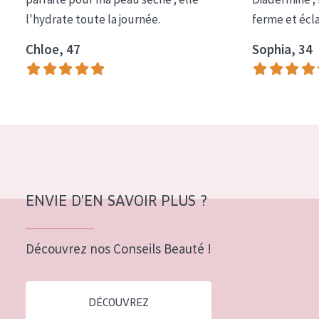
COLLECTION
l'hydrate toute la journée.
ferme et écl
Essentials
Chloe, 47
Sophia, 34
Lift+
Expert
TYPE DE PEAU
Peau sensible
Peau normale à sèche
ENVIE D'EN SAVOIR PLUS ?
Peau mixte ou grasse
Peau mature
Découvrez nos Conseils Beauté !
Peau ménopausée
DÉCOUVREZ
ÂGE :