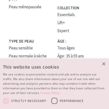
Peau ménopausée
COLLECTION
Essentials
Lift+
Expert
TYPE DE PEAU
ÂGE :
Peau sensible
Tous âges
Peau normale à sèche
Âge : 35 à 55 ans
×
Peau mixte ou grasse
Âge : 55+
This website uses cookies
Peau mature
We use cookies to personalize content and ads and to analyze our
traffic. We also share information about your use of our site with our
Peau ménopausée
advertising and analytics partners who may combine it with other
information you have provided to them or that they have collected from
À PROPOS
your use of their services.
Privacy Policy
CONSEILS BEAUTÉ
STRICTLY NECESSARY
PERFORMANCE
Contact