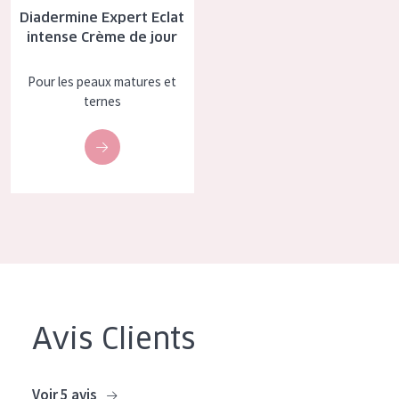
Diadermine Expert Eclat
COLLECTION
intense Crème de jour
Essentials
Pour les peaux matures et
Lift+
ternes
Expert
TYPE DE PEAU
Peau sensible
Peau normale à sèche
Peau mixte ou grasse
Peau mature
Avis Clients
Peau ménopausée
ÂGE :
Voir 5 avis