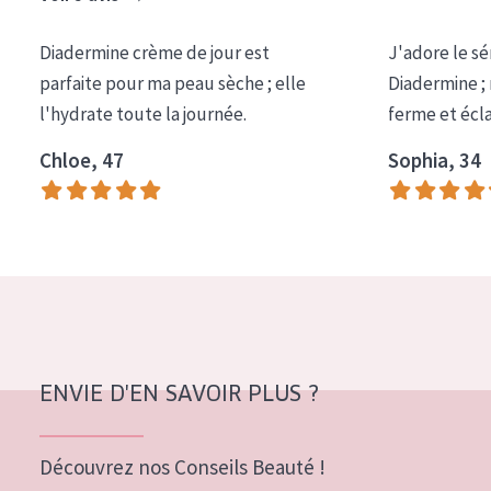
Tous âges
Diadermine crème de jour est
J'adore le sé
Âge : 35 à 55 ans
parfaite pour ma peau sèche ; elle
Diadermine ;
Âge : 55+
l'hydrate toute la journée.
ferme et écl
Chloe, 47
Sophia, 34
ENVIE D'EN SAVOIR PLUS ?
Découvrez nos Conseils Beauté !