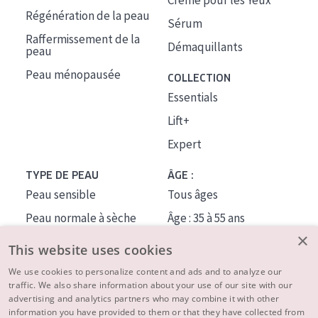
Crème pour les Yeux
Régénération de la peau
Sérum
Raffermissement de la
Démaquillants
peau
Peau ménopausée
COLLECTION
Essentials
Lift+
Expert
TYPE DE PEAU
ÂGE :
Peau sensible
Tous âges
Peau normale à sèche
Âge : 35 à 55 ans
×
Peau mixte ou grasse
Âge : 55+
This website uses cookies
Peau mature
We use cookies to personalize content and ads and to analyze our
traffic. We also share information about your use of our site with our
Peau ménopausée
advertising and analytics partners who may combine it with other
information you have provided to them or that they have collected from