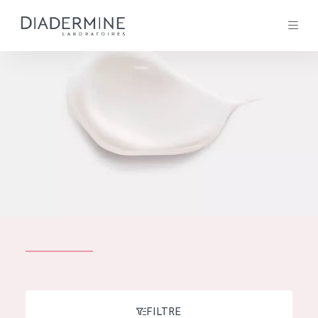
Tous les Produit
ACCUEIL
Composition
À propos
Conseils Beauté
Contact
TOUS LES PRODUIT
English
French
SOLUTIONS POUR LA PEAU
FILTRE