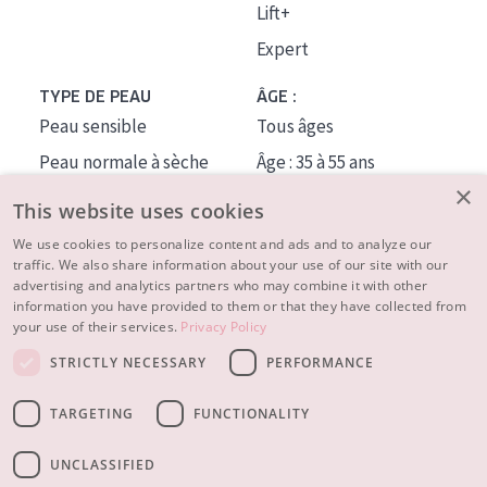
Lift+
Expert
TYPE DE PEAU
ÂGE :
Peau sensible
Tous âges
Peau normale à sèche
Âge : 35 à 55 ans
×
Peau mixte ou grasse
Âge : 55+
This website uses cookies
Peau mature
We use cookies to personalize content and ads and to analyze our
traffic. We also share information about your use of our site with our
Peau ménopausée
advertising and analytics partners who may combine it with other
information you have provided to them or that they have collected from
À PROPOS
your use of their services.
Privacy Policy
CONSEILS BEAUTÉ
STRICTLY NECESSARY
PERFORMANCE
Contact
TARGETING
FUNCTIONALITY
© 2023 - 2026 Diadermine
Conditions
Privacy statement
UNCLASSIFIED