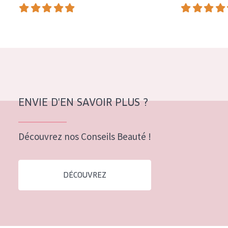
COLLECTION
Essentials
Lift+
Expert
TYPE DE PEAU
ENVIE D'EN SAVOIR PLUS ?
Peau sensible
Peau normale à sèche
Découvrez nos Conseils Beauté !
Peau mixte ou grasse
Peau mature
DÉCOUVREZ
Peau ménopausée
ÂGE :