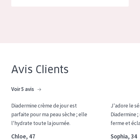
German
Hydratation et éclat
Spanish
Réduction des rides
Greek
Régénération de la peau
Raffermissement de la peau
Peau ménopausée
Avis Clients
TYPE DE PRODUIT
Crème de Jour
Voir 5 avis
Crème de Nuit
Diadermine crème de jour est
J'adore le sé
Crème pour les Yeux
parfaite pour ma peau sèche ; elle
Diadermine ;
Sérum
l'hydrate toute la journée.
ferme et écl
Démaquillants
Chloe, 47
Sophia, 34