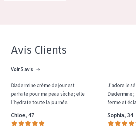
COLLECTION
Essentials
Lift+
Expert
Avis Clients
TYPE DE PEAU
Voir 5 avis
Peau sensible
Peau normale à sèche
Diadermine crème de jour est
J'adore le sé
Peau mixte ou grasse
parfaite pour ma peau sèche ; elle
Diadermine ;
l'hydrate toute la journée.
ferme et écl
Peau mature
Peau ménopausée
Chloe, 47
Sophia, 34
ÂGE :