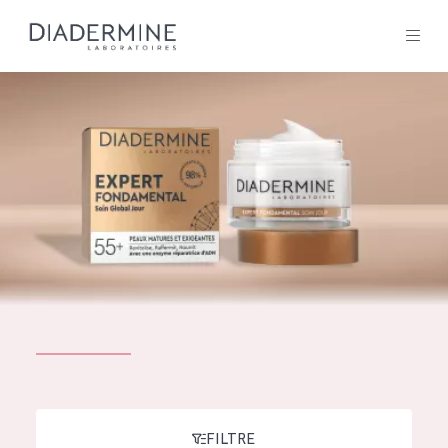
Tous les Produit
ACCUEIL
Composition
À propos
Conseils Beauté
Contact
TOUS LES PRODUIT
English
French
SOLUTIONS POUR LA PEAU
FILTRE