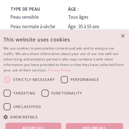
TYPE DE PEAU
ÂGE :
Peau sensible
Tous âges
Peau normale à sèche
Âge : 35 à 55 ans
×
Peau mixte ou grasse
Âge : 55+
This website uses cookies
Peau mature
We use cookies to personalize content and ads and to analyze our
traffic. We also share information about your use of our site with our
Peau ménopausée
advertising and analytics partners who may combine it with other
information you have provided to them or that they have collected from
À PROPOS
your use of their services.
Privacy Policy
CONSEILS BEAUTÉ
STRICTLY NECESSARY
PERFORMANCE
Contact
TARGETING
FUNCTIONALITY
© 2023 - 2026 Diadermine
Conditions
Privacy statement
UNCLASSIFIED
SHOW DETAILS
NOS PRODUITS
ACCEPT ALL
DECLINE ALL