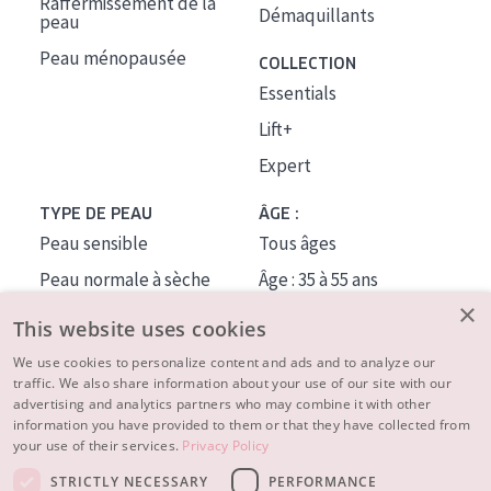
Raffermissement de la
Démaquillants
peau
Peau ménopausée
COLLECTION
Essentials
Lift+
Expert
TYPE DE PEAU
ÂGE :
Peau sensible
Tous âges
Peau normale à sèche
Âge : 35 à 55 ans
×
Peau mixte ou grasse
Âge : 55+
This website uses cookies
Peau mature
We use cookies to personalize content and ads and to analyze our
traffic. We also share information about your use of our site with our
Peau ménopausée
advertising and analytics partners who may combine it with other
information you have provided to them or that they have collected from
À PROPOS
your use of their services.
Privacy Policy
CONSEILS BEAUTÉ
STRICTLY NECESSARY
PERFORMANCE