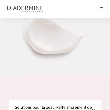
Tous les Produit
ACCUEIL
Composition
À propos
Conseils Beauté
Contact
TOUS LES PRODUIT
English
French
SOLUTIONS POUR LA PEAU
Solutions pour la peau: Raffermissement de