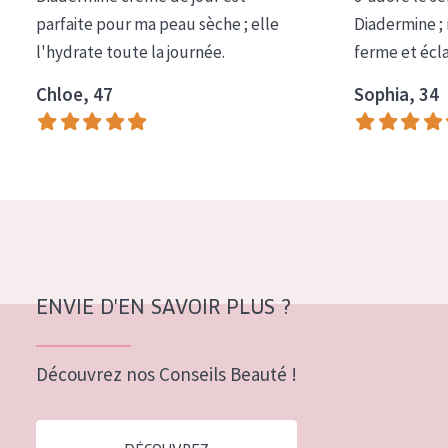
COLLECTION
parfaite pour ma peau sèche ; elle
Diadermine ;
l'hydrate toute la journée.
ferme et écl
Essentials
Chloe, 47
Sophia, 34
Lift+
Expert
TYPE DE PEAU
Peau sensible
Peau normale à sèche
Peau mixte ou grasse
ENVIE D'EN SAVOIR PLUS ?
Peau mature
Découvrez nos Conseils Beauté !
Peau ménopausée
ÂGE :