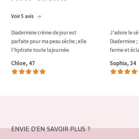
COLLECTION
Voir 5 avis
Essentials
Lift+
Diadermine crème de jour est
J'adore le sé
parfaite pour ma peau sèche ; elle
Diadermine ;
Expert
l'hydrate toute la journée.
ferme et écl
TYPE DE PEAU
Chloe, 47
Sophia, 34
Peau sensible
Peau normale à sèche
Peau mixte ou grasse
Peau mature
Peau ménopausée
ENVIE D'EN SAVOIR PLUS ?
ÂGE :