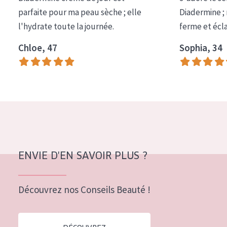
COLLECTION
parfaite pour ma peau sèche ; elle
Diadermine ;
l'hydrate toute la journée.
ferme et écl
Essentials
Chloe, 47
Sophia, 34
Lift+
Expert
TYPE DE PEAU
Peau sensible
Peau normale à sèche
Peau mixte ou grasse
ENVIE D'EN SAVOIR PLUS ?
Peau mature
Découvrez nos Conseils Beauté !
Peau ménopausée
ÂGE :