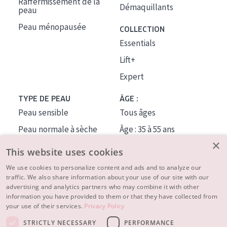
Raffermissement de la
Démaquillants
peau
Peau ménopausée
COLLECTION
Essentials
Lift+
Expert
TYPE DE PEAU
ÂGE :
Peau sensible
Tous âges
Peau normale à sèche
Âge : 35 à 55 ans
×
Peau mixte ou grasse
Âge : 55+
This website uses cookies
Peau mature
We use cookies to personalize content and ads and to analyze our
traffic. We also share information about your use of our site with our
Peau ménopausée
advertising and analytics partners who may combine it with other
information you have provided to them or that they have collected from
À PROPOS
your use of their services.
Privacy Policy
CONSEILS BEAUTÉ
STRICTLY NECESSARY
PERFORMANCE