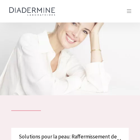
Tous les Produit
ACCUEIL
Composition
À propos
Conseils Beauté
Contact
TOUS LES PRODUIT
English
French
SOLUTIONS POUR LA PEAU
Solutions pour la peau: Raffermissement de