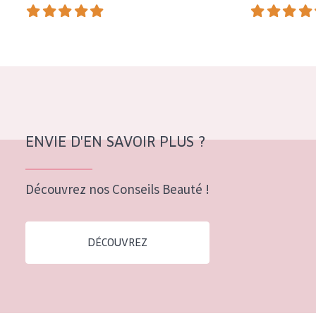
COLLECTION
Essentials
Lift+
Expert
TYPE DE PEAU
ENVIE D'EN SAVOIR PLUS ?
Peau sensible
Peau normale à sèche
Découvrez nos Conseils Beauté !
Peau mixte ou grasse
Peau mature
DÉCOUVREZ
Peau ménopausée
ÂGE :