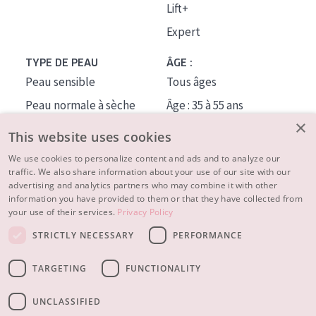
Lift+
Expert
TYPE DE PEAU
ÂGE :
Peau sensible
Tous âges
Peau normale à sèche
Âge : 35 à 55 ans
×
Peau mixte ou grasse
Âge : 55+
This website uses cookies
Peau mature
We use cookies to personalize content and ads and to analyze our
traffic. We also share information about your use of our site with our
Peau ménopausée
advertising and analytics partners who may combine it with other
information you have provided to them or that they have collected from
À PROPOS
your use of their services.
Privacy Policy
CONSEILS BEAUTÉ
STRICTLY NECESSARY
PERFORMANCE
Contact
TARGETING
FUNCTIONALITY
© 2023 - 2026 Diadermine
Conditions
Privacy statement
UNCLASSIFIED