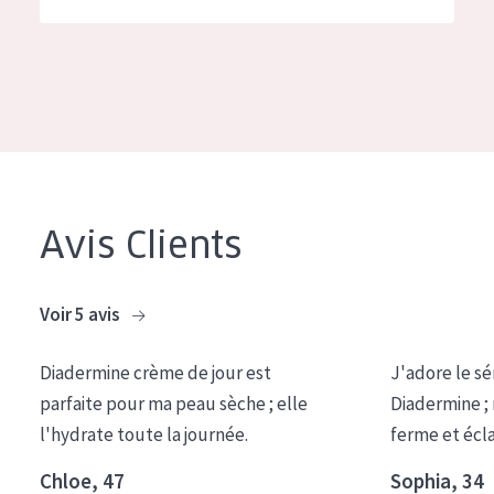
German
Hydratation et éclat
Spanish
Réduction des rides
Greek
Régénération de la peau
Raffermissement de la peau
Peau ménopausée
Avis Clients
TYPE DE PRODUIT
Crème de Jour
Voir 5 avis
Crème de Nuit
Diadermine crème de jour est
J'adore le sé
Crème pour les Yeux
parfaite pour ma peau sèche ; elle
Diadermine ;
Sérum
l'hydrate toute la journée.
ferme et écl
Démaquillants
Chloe, 47
Sophia, 34