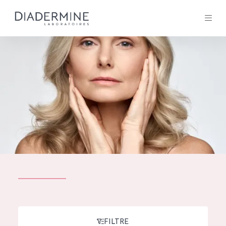
Tous les Produit
ACCUEIL
Composition
À propos
Conseils Beauté
Contact
TOUS LES PRODUIT
English
French
SOLUTIONS POUR LA PEAU
FILTRE