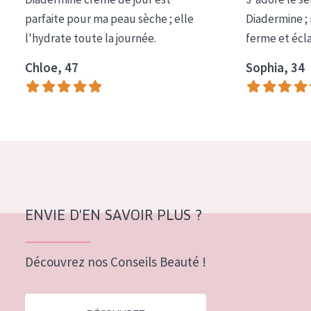
COLLECTION
parfaite pour ma peau sèche ; elle
Diadermine ;
l'hydrate toute la journée.
ferme et écl
Essentials
Chloe, 47
Sophia, 34
Lift+
Expert
TYPE DE PEAU
Peau sensible
Peau normale à sèche
Peau mixte ou grasse
ENVIE D'EN SAVOIR PLUS ?
Peau mature
Découvrez nos Conseils Beauté !
Peau ménopausée
ÂGE :