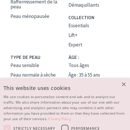
Raffermissement de la
Démaquillants
peau
Peau ménopausée
COLLECTION
Essentials
Lift+
Expert
TYPE DE PEAU
ÂGE :
Peau sensible
Tous âges
Peau normale à sèche
Âge : 35 à 55 ans
×
Peau mixte ou grasse
Âge : 55+
This website uses cookies
Peau mature
We use cookies to personalize content and ads and to analyze our
traffic. We also share information about your use of our site with our
Peau ménopausée
advertising and analytics partners who may combine it with other
information you have provided to them or that they have collected from
À PROPOS
your use of their services.
Privacy Policy
CONSEILS BEAUTÉ
STRICTLY NECESSARY
PERFORMANCE