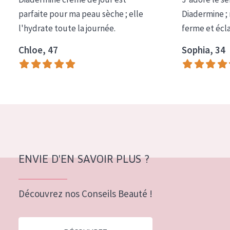
COLLECTION
parfaite pour ma peau sèche ; elle
Diadermine ;
l'hydrate toute la journée.
ferme et écl
Essentials
Chloe, 47
Sophia, 34
Lift+
Expert
TYPE DE PEAU
Peau sensible
Peau normale à sèche
Peau mixte ou grasse
ENVIE D'EN SAVOIR PLUS ?
Peau mature
Découvrez nos Conseils Beauté !
Peau ménopausée
ÂGE :