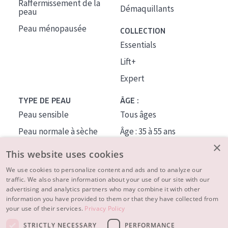
Raffermissement de la
Démaquillants
peau
Peau ménopausée
COLLECTION
Essentials
Lift+
Expert
TYPE DE PEAU
ÂGE :
Peau sensible
Tous âges
Peau normale à sèche
Âge : 35 à 55 ans
×
Peau mixte ou grasse
Âge : 55+
This website uses cookies
Peau mature
We use cookies to personalize content and ads and to analyze our
traffic. We also share information about your use of our site with our
Peau ménopausée
advertising and analytics partners who may combine it with other
information you have provided to them or that they have collected from
À PROPOS
your use of their services.
Privacy Policy
CONSEILS BEAUTÉ
STRICTLY NECESSARY
PERFORMANCE