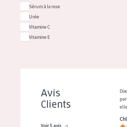
Sérum à la rose
Urée
Vitamine C
Vitamine E
Avis
Dia
par
Clients
ell
Chl
Voir 5 avis