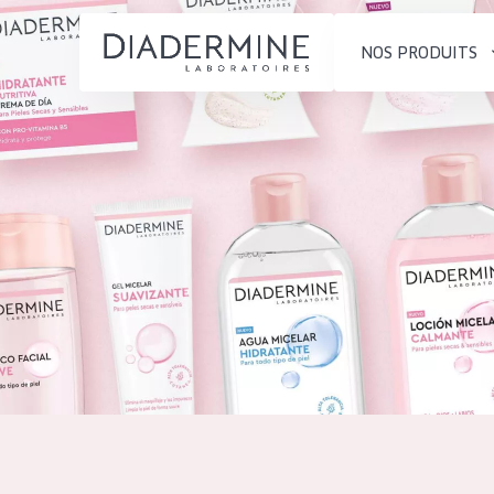
NOS PRODUITS
SOLUTIONS POUR LA PEAU
TYPE DE PROD
ACCUEIL
Hydratation et éclat
Crème de Jour
Composition
Réduction des rides
Crème de Nuit
À propos
Régénération de la peau
Crème pour le
Conseils Beauté
Raffermissement de la
Sérum
Contact
peau
Démaquillants
Peau ménopausée
English
TYPE DE PEAU
French
Peau sensible