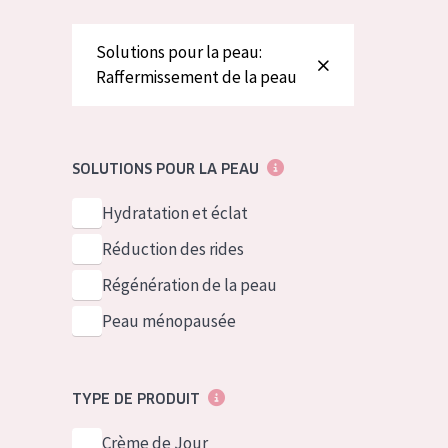
German
Peau normale 
Spanish
Peau mixte ou
Solutions pour la peau:
Raffermissement de la peau
Greek
Peau mature
Peau ménopa
SOLUTIONS POUR LA PEAU
Voir tous les
Hydratation et éclat
Réduction des rides
Régénération de la peau
Peau ménopausée
TYPE DE PRODUIT
Crème de Jour