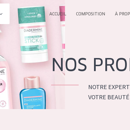
ACCUEIL
COMPOSITION
À PRO
Tous les Pr
UIT
COLLECTION
Essentials
NOS PRO
Lift+
s Yeux
Expert
NOTRE EXPERT
VOTRE BEAUTÉ
ÂGE :
TOUS 
Tous âges