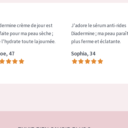
dermine crème de jour est
J'adore le sérum anti-rides
faite pour ma peau sèche ;
Diadermine ; ma peau paraî
e l'hydrate toute la journée.
plus ferme et éclatante.
oe, 47
Sophia, 34