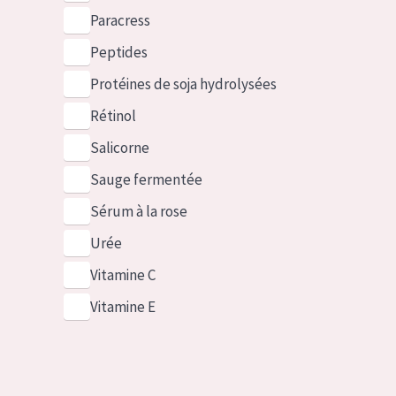
Paracress
Peptides
Protéines de soja hydrolysées
Rétinol
Salicorne
Sauge fermentée
Sérum à la rose
Urée
Vitamine C
Vitamine E