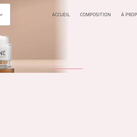
ACCUEIL
COMPOSITION
À PRO
Tous les Pr
UIT
COLLECTION
Essentials
Lift+
s Yeux
Expert
ÂGE :
TOUS 
Tous âges