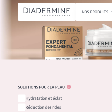
NOS PRODUITS
SOLUTIONS POUR LA PEAU
TYPE DE PROD
ACCUEIL
Hydratation et éclat
Crème de Jour
Composition
Réduction des rides
Crème de Nuit
À propos
Régénération de la peau
Crème pour le
Conseils Beauté
Raffermissement de la
Sérum
Contact
peau
Démaquillants
SOLUTIONS POUR LA PEAU
Peau ménopausée
English
TYPE DE PEAU
Hydratation et éclat
French
Peau sensible
Réduction des rides