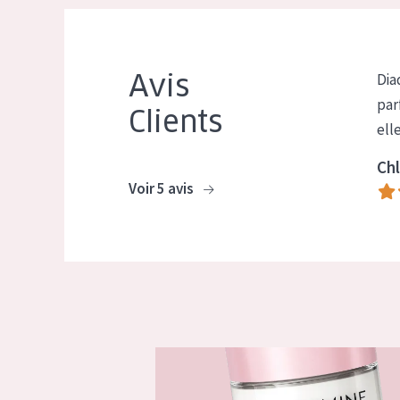
Avis
Dia
par
Clients
ell
Chl
Voir 5 avis