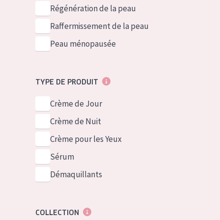
German
Peau normale 
Régénération de la peau
Spanish
Peau mixte ou
Raffermissement de la peau
Greek
Peau mature
Peau ménopausée
Peau ménopa
TYPE DE PRODUIT
Voir tous les
Crème de Jour
Crème de Nuit
Crème pour les Yeux
Sérum
Démaquillants
COLLECTION