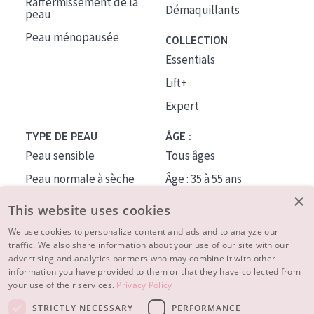
Raffermissement de la
Démaquillants
peau
Peau ménopausée
COLLECTION
Essentials
Lift+
Expert
TYPE DE PEAU
ÂGE :
Peau sensible
Tous âges
Peau normale à sèche
Âge : 35 à 55 ans
×
Peau mixte ou grasse
Âge : 55+
This website uses cookies
Peau mature
We use cookies to personalize content and ads and to analyze our
traffic. We also share information about your use of our site with our
Peau ménopausée
advertising and analytics partners who may combine it with other
information you have provided to them or that they have collected from
À PROPOS
your use of their services.
Privacy Policy
CONSEILS BEAUTÉ
STRICTLY NECESSARY
PERFORMANCE