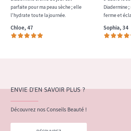
COLLECTION
parfaite pour ma peau sèche ; elle
Diadermine ;
l'hydrate toute la journée.
ferme et écl
Essentials
Chloe, 47
Sophia, 34
Lift+
Expert
TYPE DE PEAU
Peau sensible
Peau normale à sèche
Peau mixte ou grasse
ENVIE D'EN SAVOIR PLUS ?
Peau mature
Découvrez nos Conseils Beauté !
Peau ménopausée
ÂGE :