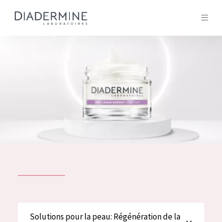
Tous les Produit
ACCUEIL
Composition
À propos
Conseils Beauté
Contact
TOUS LES PRODUIT
English
French
SOLUTIONS POUR LA PEAU
Solutions pour la peau: Régénération de la