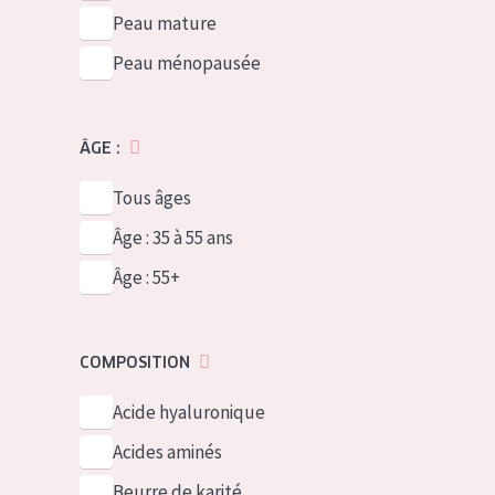
Peau mature
Peau ménopausée
ÂGE :
Tous âges
Âge : 35 à 55 ans
Âge : 55+
COMPOSITION
Acide hyaluronique
Acides aminés
Beurre de karité