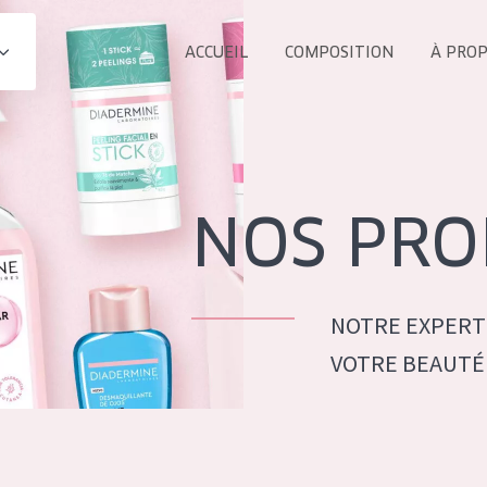
ACCUEIL
COMPOSITION
À PRO
Tous les Pr
UIT
COLLECTION
Essentials
NOS PRO
Lift+
s Yeux
Expert
NOTRE EXPERT
VOTRE BEAUTÉ
ÂGE :
TOUS 
Tous âges