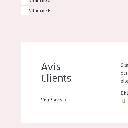
Vitamine C
Vitamine E
Avis
Dia
par
Clients
ell
Chl
Voir 5 avis