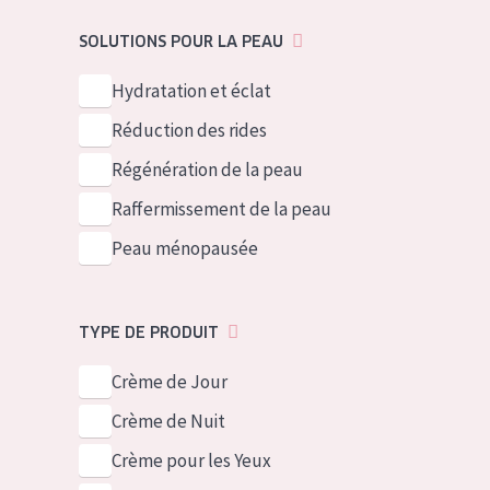
German
Peau normale 
SOLUTIONS POUR LA PEAU
Spanish
Peau mixte ou
Greek
Hydratation et éclat
Peau mature
Réduction des rides
Peau ménopa
Régénération de la peau
Voir tous les
Raffermissement de la peau
Peau ménopausée
TYPE DE PRODUIT
Crème de Jour
Crème de Nuit
Crème pour les Yeux