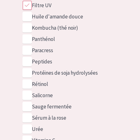
Filtre UV
Huile d'amande douce
Kombucha (thé noir)
Panthénol
Paracress
Peptides
Protéines de soja hydrolysées
Rétinol
Salicorne
Sauge fermentée
Sérum à la rose
Urée