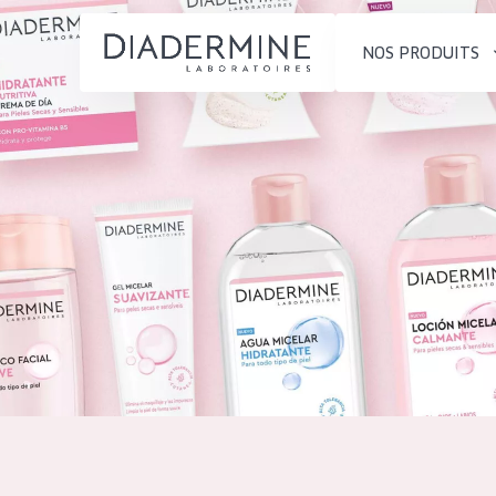
NOS PRODUITS
SOLUTIONS POUR LA PEAU
TYPE DE PROD
ACCUEIL
Hydratation et éclat
Crème de Jour
Composition
Réduction des rides
Crème de Nuit
À propos
Régénération de la peau
Crème pour le
Conseils Beauté
Raffermissement de la
Sérum
Contact
peau
Démaquillants
Peau ménopausée
English
TYPE DE PEAU
French
Peau sensible