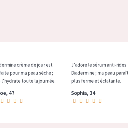
dermine crème de jour est
J'adore le sérum anti-rides
faite pour ma peau sèche ;
Diadermine ; ma peau paraî
e l'hydrate toute la journée.
plus ferme et éclatante.
oe, 47
Sophia, 34