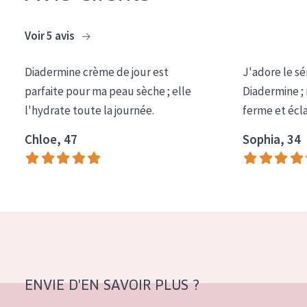
COLLECTION
Voir 5 avis
Essentials
Lift+
Diadermine crème de jour est
J'adore le sé
parfaite pour ma peau sèche ; elle
Diadermine ;
Expert
l'hydrate toute la journée.
ferme et écl
TYPE DE PEAU
Chloe, 47
Sophia, 34
Peau sensible
Peau normale à sèche
Peau mixte ou grasse
Peau mature
Peau ménopausée
ENVIE D'EN SAVOIR PLUS ?
ÂGE :