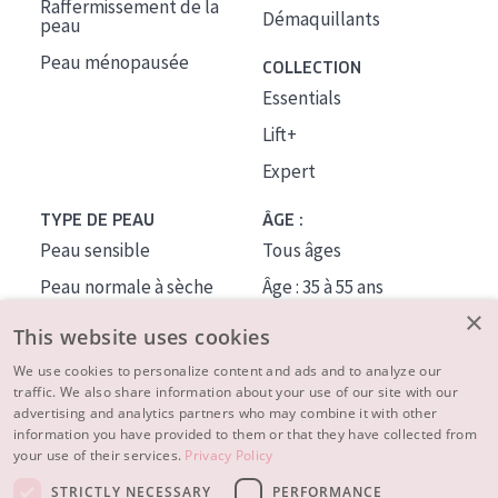
Raffermissement de la
Démaquillants
peau
Peau ménopausée
COLLECTION
Essentials
Lift+
Expert
TYPE DE PEAU
ÂGE :
Peau sensible
Tous âges
Peau normale à sèche
Âge : 35 à 55 ans
×
Peau mixte ou grasse
Âge : 55+
This website uses cookies
Peau mature
We use cookies to personalize content and ads and to analyze our
traffic. We also share information about your use of our site with our
Peau ménopausée
advertising and analytics partners who may combine it with other
information you have provided to them or that they have collected from
À PROPOS
your use of their services.
Privacy Policy
CONSEILS BEAUTÉ
STRICTLY NECESSARY
PERFORMANCE