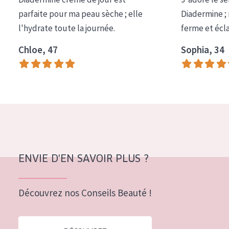
COLLECTION
parfaite pour ma peau sèche ; elle
Diadermine ;
l'hydrate toute la journée.
ferme et écl
Essentials
Chloe, 47
Sophia, 34
Lift+
Expert
TYPE DE PEAU
Peau sensible
Peau normale à sèche
Peau mixte ou grasse
ENVIE D'EN SAVOIR PLUS ?
Peau mature
Découvrez nos Conseils Beauté !
Peau ménopausée
ÂGE :