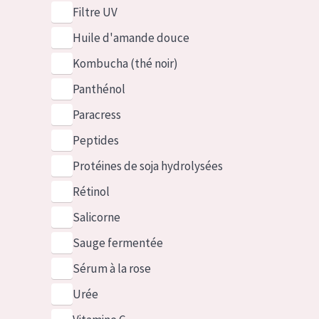
Filtre UV
Huile d'amande douce
Kombucha (thé noir)
Panthénol
Paracress
Peptides
Protéines de soja hydrolysées
Rétinol
Salicorne
Sauge fermentée
Sérum à la rose
Urée