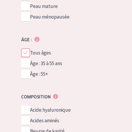
Peau mature
Peau ménopausée
ÂGE :
Tous âges
Âge : 35 à 55 ans
Âge : 55+
COMPOSITION
Acide hyaluronique
Acides aminés
Beurre de karité