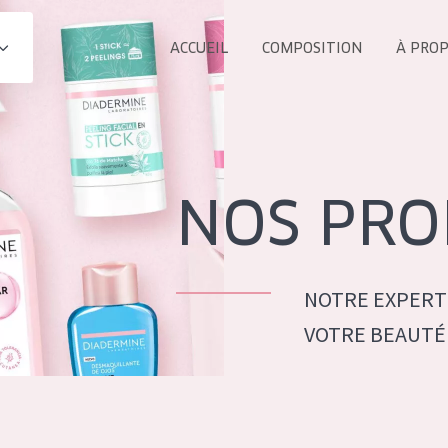
ACCUEIL
COMPOSITION
À PRO
Tous les Pr
UIT
COLLECTION
Essentials
NOS PRO
Lift+
s Yeux
Expert
NOTRE EXPERT
VOTRE BEAUTÉ
ÂGE :
TOUS 
Tous âges