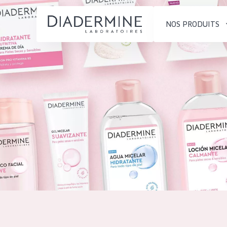
NOS PRODUITS
SOLUTIONS POUR LA PEAU
TYPE DE PROD
ACCUEIL
Hydratation et éclat
Crème de Jour
Composition
Réduction des rides
Crème de Nuit
À propos
Régénération de la peau
Crème pour le
Conseils Beauté
Raffermissement de la
Sérum
Contact
peau
Démaquillants
Peau ménopausée
English
TYPE DE PEAU
French
Peau sensible