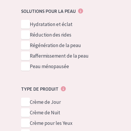
German
Peau normale 
SOLUTIONS POUR LA PEAU
Spanish
Peau mixte ou
Greek
Hydratation et éclat
Peau mature
Réduction des rides
Peau ménopa
Régénération de la peau
Voir tous les
Raffermissement de la peau
Peau ménopausée
TYPE DE PRODUIT
Crème de Jour
Crème de Nuit
Crème pour les Yeux