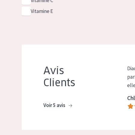
Vitamine C
Vitamine E
Avis
Dia
par
Clients
ell
Chl
Voir 5 avis