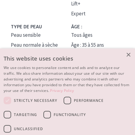
Lift+
Expert
TYPE DE PEAU
ÂGE :
Peau sensible
Tous âges
Peau normale à sèche
Âge : 35 à 55 ans
×
Peau mixte ou grasse
Âge : 55+
This website uses cookies
Peau mature
We use cookies to personalize content and ads and to analyze our
traffic. We also share information about your use of our site with our
Peau ménopausée
advertising and analytics partners who may combine it with other
information you have provided to them or that they have collected from
À PROPOS
your use of their services.
Privacy Policy
CONSEILS BEAUTÉ
STRICTLY NECESSARY
PERFORMANCE
Contact
TARGETING
FUNCTIONALITY
© 2023 - 2026 Diadermine
Conditions
Privacy statement
UNCLASSIFIED