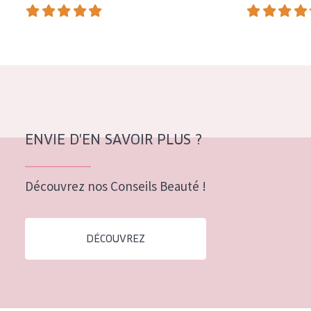
COLLECTION
Essentials
Lift+
Expert
TYPE DE PEAU
ENVIE D'EN SAVOIR PLUS ?
Peau sensible
Peau normale à sèche
Découvrez nos Conseils Beauté !
Peau mixte ou grasse
Peau mature
DÉCOUVREZ
Peau ménopausée
ÂGE :