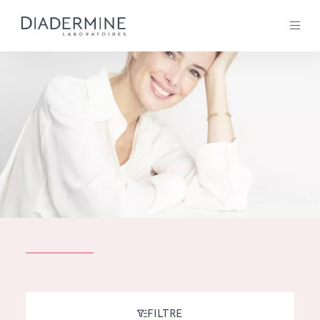
Tous les Produit
ACCUEIL
Composition
À propos
Conseils Beauté
Contact
TOUS LES PRODUIT
English
French
SOLUTIONS POUR LA PEAU
FILTRE