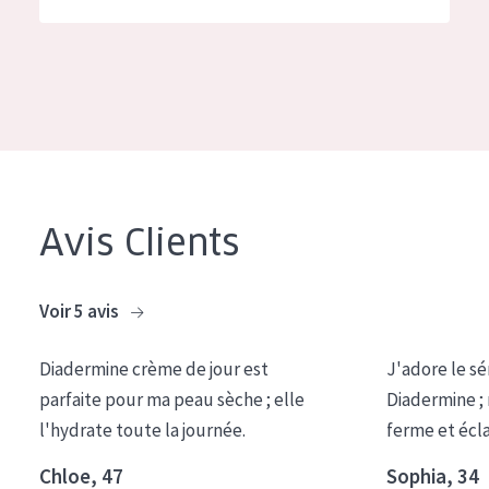
German
Hydratation et éclat
Spanish
Réduction des rides
Greek
Régénération de la peau
Raffermissement de la peau
Peau ménopausée
Avis Clients
TYPE DE PRODUIT
Crème de Jour
Voir 5 avis
Crème de Nuit
Diadermine crème de jour est
J'adore le sé
Crème pour les Yeux
parfaite pour ma peau sèche ; elle
Diadermine ;
Sérum
l'hydrate toute la journée.
ferme et écl
Démaquillants
Chloe, 47
Sophia, 34