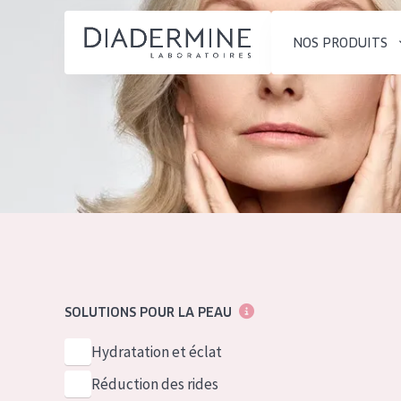
NOS PRODUITS
SOLUTIONS POUR LA PEAU
TYPE DE PROD
ACCUEIL
Hydratation et éclat
Crème de Jour
Composition
Réduction des rides
Crème de Nuit
À propos
Régénération de la peau
Crème pour le
Conseils Beauté
Raffermissement de la
Sérum
Contact
peau
Démaquillants
SOLUTIONS POUR LA PEAU
Peau ménopausée
English
TYPE DE PEAU
Hydratation et éclat
French
Peau sensible
Réduction des rides