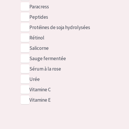
Paracress
Peptides
Protéines de soja hydrolysées
Rétinol
Salicorne
Sauge fermentée
Sérum à la rose
Urée
Vitamine C
Vitamine E