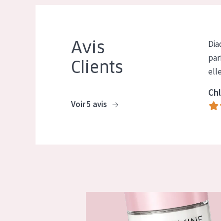
Avis
Dia
par
Clients
ell
Chl
Voir 5 avis