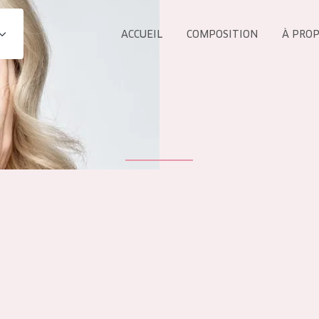
ACCUEIL
COMPOSITION
À PRO
Tous les Pr
UIT
COLLECTION
Essentials
Lift+
s Yeux
Expert
ÂGE :
TOUS 
Tous âges