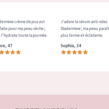
dermine crème de jour est
J'adore le sérum anti-rides
faite pour ma peau sèche ;
Diadermine ; ma peau paraî
e l'hydrate toute la journée.
plus ferme et éclatante.
oe, 47
Sophia, 34