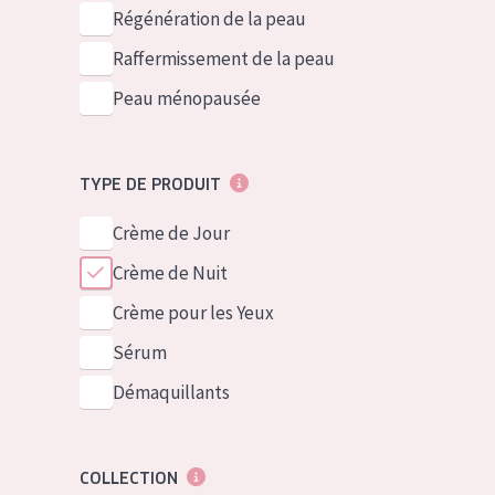
German
Peau normale 
Régénération de la peau
Spanish
Peau mixte ou
Raffermissement de la peau
Greek
Peau mature
Peau ménopausée
Peau ménopa
TYPE DE PRODUIT
Voir tous les
Crème de Jour
Crème de Nuit
Crème pour les Yeux
Sérum
Démaquillants
COLLECTION