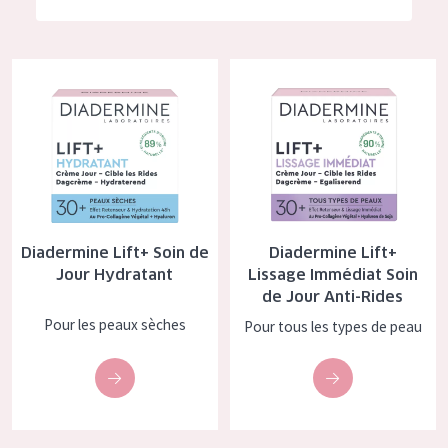
German
Hydratation et éclat
Spanish
Réduction des rides
Diadermine Lift+ Soin de Jour Hydratant
Diadermine Lift+ Lissage Imméd
Greek
Régénération de la peau
Raffermissement de la peau
Peau ménopausée
TYPE DE PRODUIT
Diadermine Lift+ Soin de
Diadermine Lift+
Crème de Jour
Jour Hydratant
Lissage Immédiat Soin
de Jour Anti-Rides
Crème de Nuit
Pour les peaux sèches
Pour tous les types de peau
Crème pour les Yeux
Sérum
Démaquillants