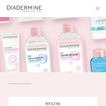
Tous les Produit
ACCUEIL
Composition
À propos
Conseils Beauté
Contact
TOUS LES PRODUIT
English
French
SOLUTIONS POUR LA PEAU
FILTRE