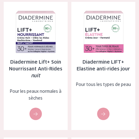
Diadermine Lift+ Soin Nourrissant Anti-Rides
Diadermine LIFT+ Elastine anti-
nuit
COLLECTION
Essentials
Lift+
Expert
TYPE DE PEAU
Diadermine Lift+ Soin
Diadermine LIFT+
Nourrissant Anti-Rides
Elastine anti-rides jour
Peau sensible
nuit
Peau normale à sèche
Pour tous les types de peau
Pour les peaux normales à
Peau mixte ou grasse
sèches
Peau mature
Peau ménopausée
ÂGE :