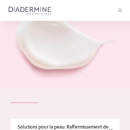
Tous les Produit
ACCUEIL
Composition
À propos
Conseils Beauté
Contact
TOUS LES PRODUIT
English
French
SOLUTIONS POUR LA PEAU
Solutions pour la peau: Raffermissement de