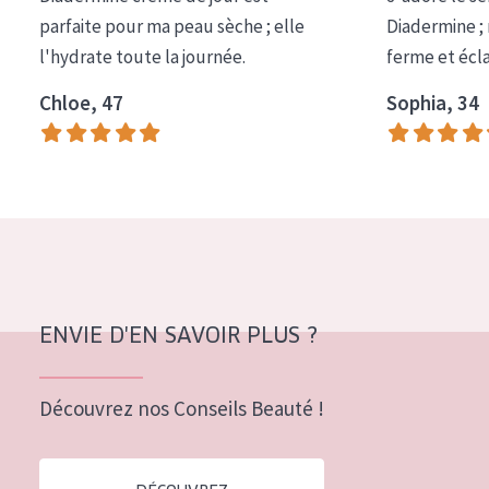
COLLECTION
parfaite pour ma peau sèche ; elle
Diadermine ;
l'hydrate toute la journée.
ferme et écl
Essentials
Chloe, 47
Sophia, 34
Lift+
Expert
TYPE DE PEAU
Peau sensible
Peau normale à sèche
Peau mixte ou grasse
ENVIE D'EN SAVOIR PLUS ?
Peau mature
Découvrez nos Conseils Beauté !
Peau ménopausée
ÂGE :