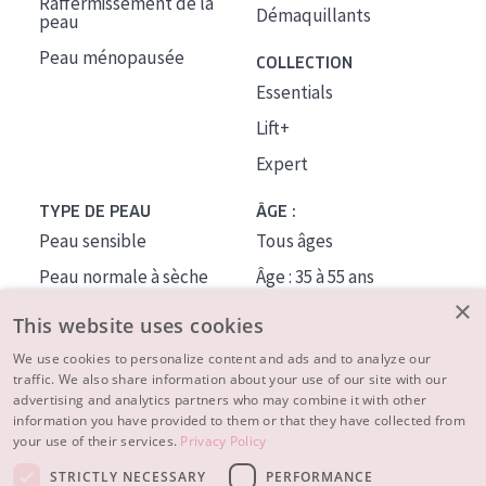
Raffermissement de la
Démaquillants
peau
Peau ménopausée
COLLECTION
Essentials
Lift+
Expert
TYPE DE PEAU
ÂGE :
Peau sensible
Tous âges
Peau normale à sèche
Âge : 35 à 55 ans
×
Peau mixte ou grasse
Âge : 55+
This website uses cookies
Peau mature
We use cookies to personalize content and ads and to analyze our
traffic. We also share information about your use of our site with our
Peau ménopausée
advertising and analytics partners who may combine it with other
information you have provided to them or that they have collected from
À PROPOS
your use of their services.
Privacy Policy
CONSEILS BEAUTÉ
STRICTLY NECESSARY
PERFORMANCE