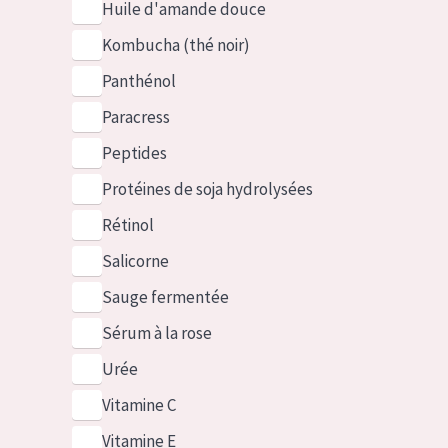
Huile d'amande douce
Kombucha (thé noir)
Panthénol
Paracress
Peptides
Protéines de soja hydrolysées
Rétinol
Salicorne
Sauge fermentée
Sérum à la rose
Urée
Vitamine C
Vitamine E