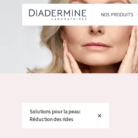
NOS PRODUITS
SOLUTIONS POUR LA PEAU
TYPE DE PROD
ACCUEIL
Hydratation et éclat
Crème de Jour
Composition
Réduction des rides
Crème de Nuit
À propos
Régénération de la peau
Crème pour le
Conseils Beauté
Raffermissement de la
Sérum
Contact
peau
Démaquillants
Peau ménopausée
Solutions pour la peau:
English
Réduction des rides
TYPE DE PEAU
French
Peau sensible