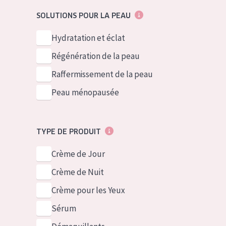
German
Peau normale 
SOLUTIONS POUR LA PEAU
Spanish
Peau mixte ou
Hydratation et éclat
Greek
Peau mature
Régénération de la peau
Peau ménopa
Raffermissement de la peau
Peau ménopausée
Voir tous les
TYPE DE PRODUIT
Crème de Jour
Crème de Nuit
Crème pour les Yeux
Sérum