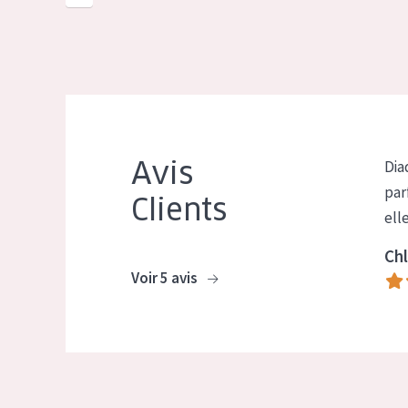
Avis
Dia
par
Clients
ell
Chl
Voir 5 avis