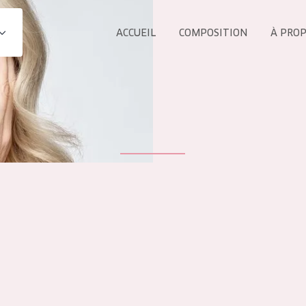
ACCUEIL
COMPOSITION
À PRO
Tous les Pr
UIT
COLLECTION
Essentials
Lift+
s Yeux
Expert
ÂGE :
TOUS 
Tous âges