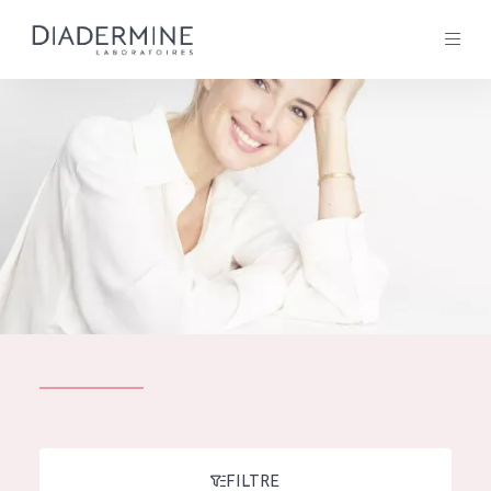
Tous les Produit
ACCUEIL
Composition
À propos
Conseils Beauté
Contact
TOUS LES PRODUIT
English
French
SOLUTIONS POUR LA PEAU
FILTRE