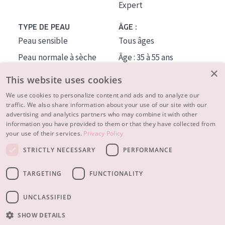
Expert
TYPE DE PEAU
ÂGE :
Peau sensible
Tous âges
Peau normale à sèche
Âge : 35 à 55 ans
×
Peau mixte ou grasse
Âge : 55+
This website uses cookies
Peau mature
We use cookies to personalize content and ads and to analyze our
traffic. We also share information about your use of our site with our
Peau ménopausée
advertising and analytics partners who may combine it with other
information you have provided to them or that they have collected from
À PROPOS
your use of their services.
Privacy Policy
CONSEILS BEAUTÉ
STRICTLY NECESSARY
PERFORMANCE
Contact
TARGETING
FUNCTIONALITY
© 2023 - 2026 Diadermine
Conditions
Privacy statement
UNCLASSIFIED
SHOW DETAILS