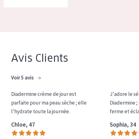
COLLECTION
Essentials
Lift+
Expert
Avis Clients
TYPE DE PEAU
Peau sensible
Voir 5 avis
Peau normale à sèche
Diadermine crème de jour est
J'adore le sé
Peau mixte ou grasse
parfaite pour ma peau sèche ; elle
Diadermine ;
Peau mature
l'hydrate toute la journée.
ferme et écl
Peau ménopausée
Chloe, 47
Sophia, 34
ÂGE :