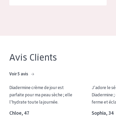
German
Hydratation et éclat
Spanish
Réduction des rides
Greek
Régénération de la peau
Raffermissement de la peau
Peau ménopausée
Avis Clients
TYPE DE PRODUIT
Crème de Jour
Voir 5 avis
Crème de Nuit
Diadermine crème de jour est
J'adore le sé
Crème pour les Yeux
parfaite pour ma peau sèche ; elle
Diadermine ;
Sérum
l'hydrate toute la journée.
ferme et écl
Démaquillants
Chloe, 47
Sophia, 34