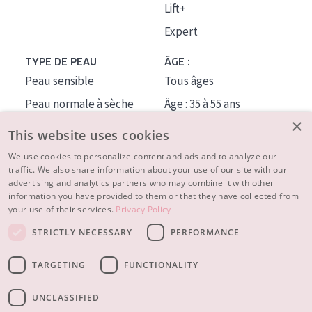
Lift+
Expert
TYPE DE PEAU
ÂGE :
Peau sensible
Tous âges
Peau normale à sèche
Âge : 35 à 55 ans
×
Peau mixte ou grasse
Âge : 55+
This website uses cookies
Peau mature
We use cookies to personalize content and ads and to analyze our
traffic. We also share information about your use of our site with our
Peau ménopausée
advertising and analytics partners who may combine it with other
information you have provided to them or that they have collected from
À PROPOS
your use of their services.
Privacy Policy
CONSEILS BEAUTÉ
STRICTLY NECESSARY
PERFORMANCE
Contact
TARGETING
FUNCTIONALITY
© 2023 - 2026 Diadermine
Conditions
Privacy statement
UNCLASSIFIED