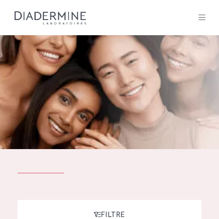
Tous les Produit
ACCUEIL
Composition
À propos
Conseils Beauté
Contact
TOUS LES PRODUIT
English
French
SOLUTIONS POUR LA PEAU
FILTRE