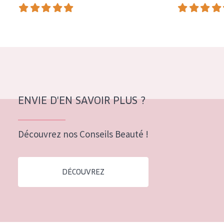
COLLECTION
Essentials
Lift+
Expert
TYPE DE PEAU
ENVIE D'EN SAVOIR PLUS ?
Peau sensible
Peau normale à sèche
Découvrez nos Conseils Beauté !
Peau mixte ou grasse
Peau mature
DÉCOUVREZ
Peau ménopausée
ÂGE :