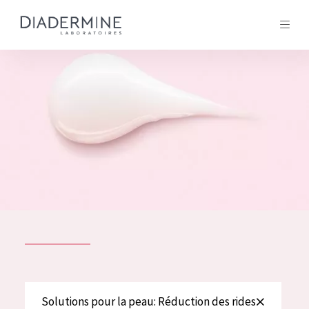
Tous les Produit
ACCUEIL
Composition
À propos
Conseils Beauté
Contact
TOUS LES PRODUIT
English
French
SOLUTIONS POUR LA PEAU
Solutions pour la peau: Réduction des rides