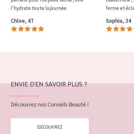
COLLECTION
l'hydrate toute la journée.
ferme et écl
Essentials
Chloe, 47
Sophia, 34
Lift+
Expert
TYPE DE PEAU
Peau sensible
Peau normale à sèche
ENVIE D'EN SAVOIR PLUS ?
Peau mixte ou grasse
Peau mature
Découvrez nos Conseils Beauté !
Peau ménopausée
DÉCOUVREZ
ÂGE :