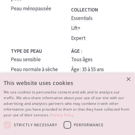
Peau ménopausée
COLLECTION
Essentials
Lift+
Expert
TYPE DE PEAU
ÂGE :
Peau sensible
Tous âges
Peau normale à sèche
Âge : 35 à 55 ans
×
Peau mixte ou grasse
Âge : 55+
This website uses cookies
Peau mature
We use cookies to personalize content and ads and to analyze our
traffic. We also share information about your use of our site with our
Peau ménopausée
advertising and analytics partners who may combine it with other
information you have provided to them or that they have collected from
À PROPOS
your use of their services.
Privacy Policy
CONSEILS BEAUTÉ
STRICTLY NECESSARY
PERFORMANCE
Contact