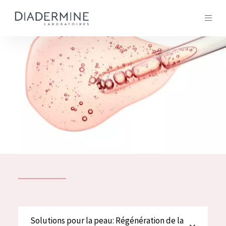
Tous les Produit
ACCUEIL
Composition
À propos
Conseils Beauté
Contact
TOUS LES PRODUIT
English
French
SOLUTIONS POUR LA PEAU
Solutions pour la peau: Régénération de la