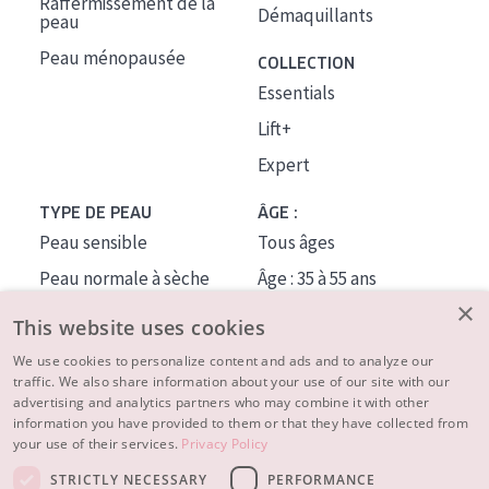
Raffermissement de la
Démaquillants
peau
Peau ménopausée
COLLECTION
Essentials
Lift+
Expert
TYPE DE PEAU
ÂGE :
Peau sensible
Tous âges
Peau normale à sèche
Âge : 35 à 55 ans
×
Peau mixte ou grasse
Âge : 55+
This website uses cookies
Peau mature
We use cookies to personalize content and ads and to analyze our
traffic. We also share information about your use of our site with our
Peau ménopausée
advertising and analytics partners who may combine it with other
information you have provided to them or that they have collected from
À PROPOS
your use of their services.
Privacy Policy
CONSEILS BEAUTÉ
STRICTLY NECESSARY
PERFORMANCE