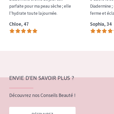
COLLECTION
parfaite pour ma peau sèche ; elle
Diadermine ;
l'hydrate toute la journée.
ferme et écl
Essentials
Chloe, 47
Sophia, 34
Lift+
Expert
TYPE DE PEAU
Peau sensible
Peau normale à sèche
Peau mixte ou grasse
ENVIE D'EN SAVOIR PLUS ?
Peau mature
Découvrez nos Conseils Beauté !
Peau ménopausée
ÂGE :