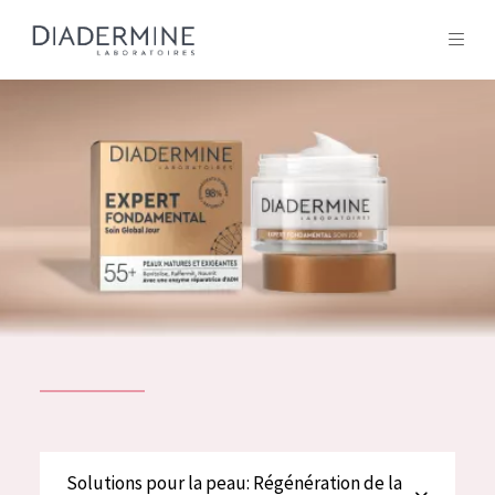
Tous les Produit
ACCUEIL
Composition
À propos
Conseils Beauté
Contact
TOUS LES PRODUIT
English
French
SOLUTIONS POUR LA PEAU
Solutions pour la peau: Régénération de la