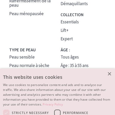
Raffermissement de la
Démaquillants
peau
Peau ménopausée
COLLECTION
Essentials
Lift+
Expert
TYPE DE PEAU
ÂGE :
Peau sensible
Tous âges
Peau normale à sèche
Âge : 35 à 55 ans
×
Peau mixte ou grasse
Âge : 55+
This website uses cookies
Peau mature
We use cookies to personalize content and ads and to analyze our
traffic. We also share information about your use of our site with our
Peau ménopausée
advertising and analytics partners who may combine it with other
information you have provided to them or that they have collected from
À PROPOS
your use of their services.
Privacy Policy
CONSEILS BEAUTÉ
STRICTLY NECESSARY
PERFORMANCE