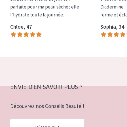
COLLECTION
parfaite pour ma peau sèche ; elle
Diadermine ;
l'hydrate toute la journée.
ferme et écl
Essentials
Chloe, 47
Sophia, 34
Lift+
Expert
TYPE DE PEAU
Peau sensible
Peau normale à sèche
Peau mixte ou grasse
ENVIE D'EN SAVOIR PLUS ?
Peau mature
Découvrez nos Conseils Beauté !
Peau ménopausée
ÂGE :