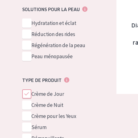
German
Peau normale 
SOLUTIONS POUR LA PEAU
Spanish
Peau mixte ou
Hydratation et éclat
Greek
Di
Peau mature
Réduction des rides
Peau ménopa
r
Régénération de la peau
Peau ménopausée
Voir tous les
TYPE DE PRODUIT
Crème de Jour
Crème de Nuit
Crème pour les Yeux
Sérum