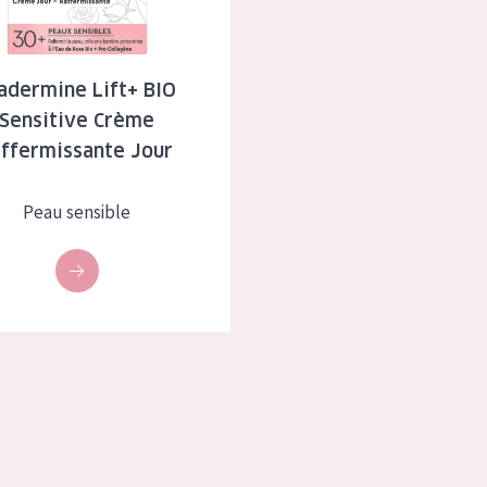
à sèche
Âge : 35 à 55 ans
 grasse
Âge : 55+
adermine Lift+ BIO
Sensitive Crème
usée
affermissante Jour
 produits
Peau sensible