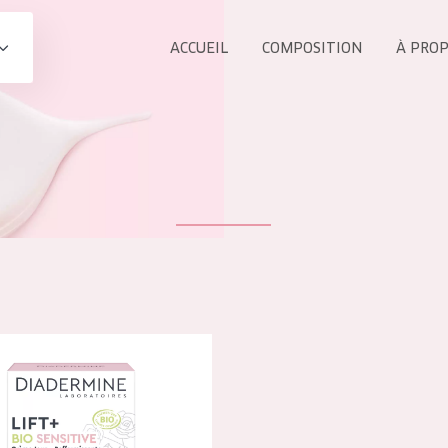
ACCUEIL
COMPOSITION
À PRO
Tous les Pr
UIT
COLLECTION
Essentials
Lift+
s Yeux
Expert
 Lift+ BIO Sensitive Crème raffermissante Jour
ÂGE :
TOUS 
Tous âges