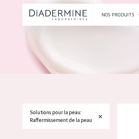
NOS PRODUITS
SOLUTIONS POUR LA PEAU
TYPE DE PROD
ACCUEIL
Hydratation et éclat
Crème de Jour
Composition
Réduction des rides
Crème de Nuit
À propos
Régénération de la peau
Crème pour le
Conseils Beauté
Raffermissement de la
Sérum
Contact
peau
Démaquillants
Diadermine
Peau ménopausée
Solutions pour la peau:
English
Raffermissement de la peau
TYPE DE PEAU
French
Peau sensible