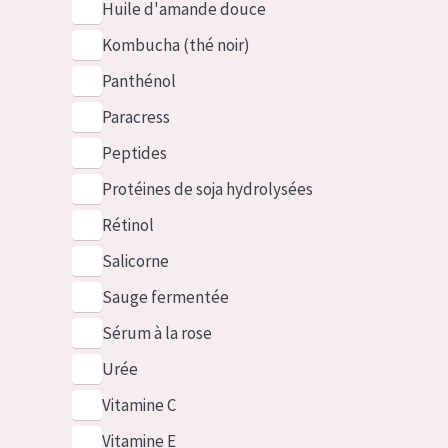
Huile d'amande douce
Kombucha (thé noir)
Panthénol
Paracress
Peptides
Protéines de soja hydrolysées
Rétinol
Salicorne
Sauge fermentée
Sérum à la rose
Urée
Vitamine C
Vitamine E