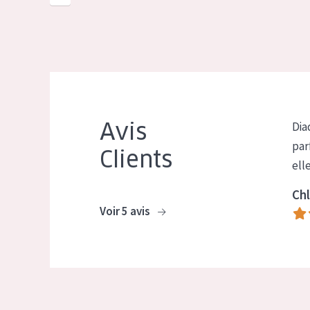
Avis
Dia
par
Clients
ell
Chl
Voir 5 avis