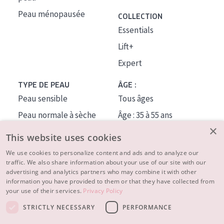
Peau ménopausée
COLLECTION
Essentials
Lift+
Expert
TYPE DE PEAU
ÂGE :
Peau sensible
Tous âges
Peau normale à sèche
Âge : 35 à 55 ans
×
Peau mixte ou grasse
Âge : 55+
This website uses cookies
Peau mature
We use cookies to personalize content and ads and to analyze our
traffic. We also share information about your use of our site with our
Peau ménopausée
advertising and analytics partners who may combine it with other
information you have provided to them or that they have collected from
À PROPOS
your use of their services.
Privacy Policy
CONSEILS BEAUTÉ
STRICTLY NECESSARY
PERFORMANCE
Contact