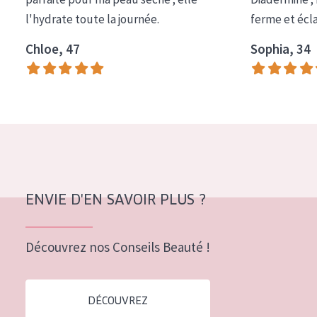
COLLECTION
l'hydrate toute la journée.
ferme et écl
Essentials
Chloe, 47
Sophia, 34
Lift+
Expert
TYPE DE PEAU
Peau sensible
Peau normale à sèche
ENVIE D'EN SAVOIR PLUS ?
Peau mixte ou grasse
Peau mature
Découvrez nos Conseils Beauté !
Peau ménopausée
DÉCOUVREZ
ÂGE :