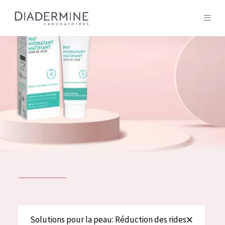
Tous les Produit
ACCUEIL
Composition
À propos
Conseils Beauté
Contact
TOUS LES PRODUIT
English
French
SOLUTIONS POUR LA PEAU
Solutions pour la peau: Réduction des rides