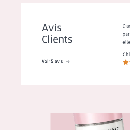
Avis
Dia
par
Clients
ell
Chl
Voir 5 avis