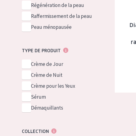
German
Peau normale 
Régénération de la peau
Spanish
Peau mixte ou
Raffermissement de la peau
Greek
Di
Peau mature
Peau ménopausée
Peau ménopa
r
TYPE DE PRODUIT
Voir tous les
Crème de Jour
Crème de Nuit
Crème pour les Yeux
Sérum
Démaquillants
COLLECTION