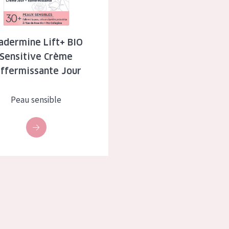
à sèche
Âge : 35 à 55 ans
 grasse
Âge : 55+
adermine Lift+ BIO
Sensitive Crème
usée
affermissante Jour
 produits
Peau sensible