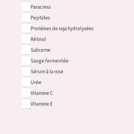
Paracress
Peptides
Protéines de soja hydrolysées
Rétinol
Salicorne
Sauge fermentée
Sérum à la rose
Urée
Vitamine C
Vitamine E