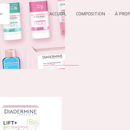
ACCUEIL
COMPOSITION
À PRO
Tous les Pr
UIT
COLLECTION
Essentials
Lift+
s Yeux
Expert
 Lift+ BIO Sensitive Crème raffermissante Jour
ÂGE :
TOUS 
Tous âges