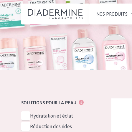
NOS PRODUITS
SOLUTIONS POUR LA PEAU
TYPE DE PROD
ACCUEIL
Hydratation et éclat
Crème de Jour
Composition
Réduction des rides
Crème de Nuit
À propos
Régénération de la peau
Crème pour le
Conseils Beauté
Raffermissement de la
Sérum
Contact
peau
Démaquillants
Diadermine
SOLUTIONS POUR LA PEAU
Peau ménopausée
English
TYPE DE PEAU
Hydratation et éclat
French
Peau sensible
Réduction des rides