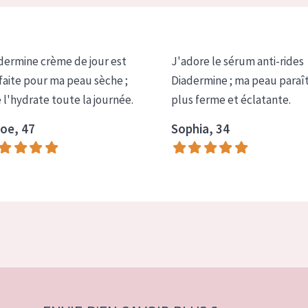
dermine crème de jour est
J'adore le sérum anti-rides
faite pour ma peau sèche ;
Diadermine ; ma peau paraî
e l'hydrate toute la journée.
plus ferme et éclatante.
oe, 47
Sophia, 34