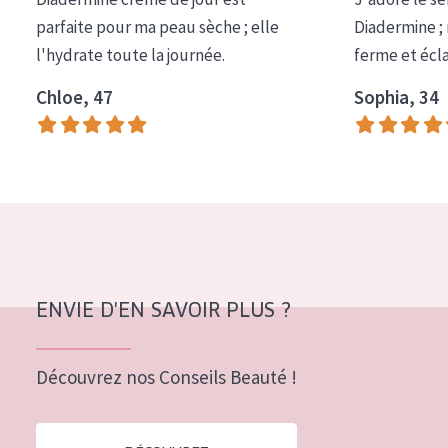
COLLECTION
parfaite pour ma peau sèche ; elle
Diadermine ;
l'hydrate toute la journée.
ferme et écl
Essentials
Chloe, 47
Sophia, 34
Lift+
Expert
TYPE DE PEAU
Peau sensible
Peau normale à sèche
Peau mixte ou grasse
ENVIE D'EN SAVOIR PLUS ?
Peau mature
Découvrez nos Conseils Beauté !
Peau ménopausée
ÂGE :