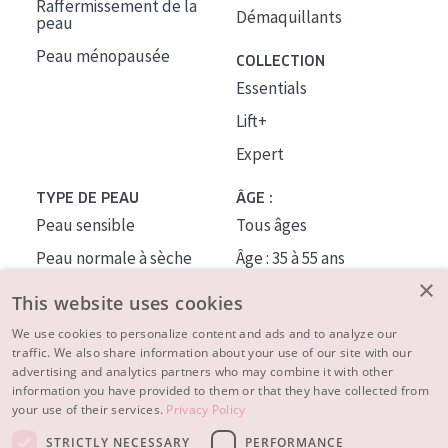
Raffermissement de la
Démaquillants
peau
Peau ménopausée
COLLECTION
Essentials
Lift+
Expert
TYPE DE PEAU
ÂGE :
Peau sensible
Tous âges
Peau normale à sèche
Âge : 35 à 55 ans
×
Peau mixte ou grasse
Âge : 55+
This website uses cookies
Peau mature
We use cookies to personalize content and ads and to analyze our
traffic. We also share information about your use of our site with our
Peau ménopausée
advertising and analytics partners who may combine it with other
information you have provided to them or that they have collected from
À PROPOS
your use of their services.
Privacy Policy
CONSEILS BEAUTÉ
STRICTLY NECESSARY
PERFORMANCE