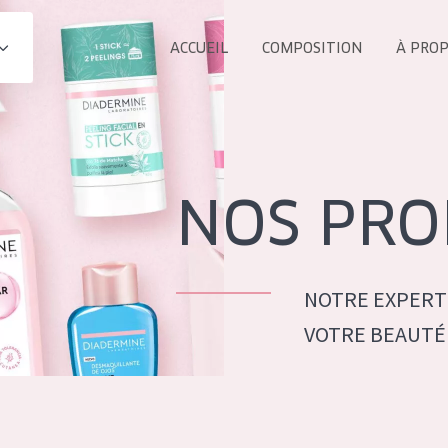
ACCUEIL
COMPOSITION
À PRO
Tous les Pr
UIT
COLLECTION
Essentials
NOS PRO
Lift+
s Yeux
Expert
NOTRE EXPERT
VOTRE BEAUTÉ
ÂGE :
TOUS 
Tous âges