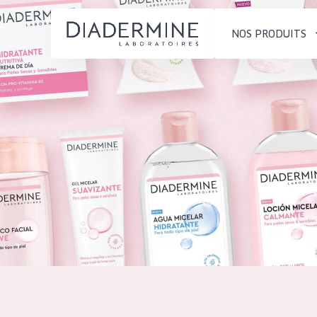
NOS PRODUITS
SOLUTIONS POUR LA PEAU
TYPE DE PROD
ACCUEIL
Hydratation et éclat
Crème de Jour
Composition
Réduction des rides
Crème de Nuit
À propos
Régénération de la peau
Crème pour le
Conseils Beauté
Raffermissement de la
Sérum
Contact
peau
Démaquillants
Peau ménopausée
English
TYPE DE PEAU
French
Peau sensible