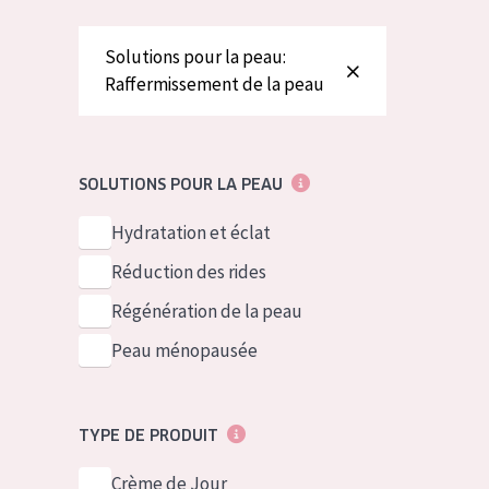
German
Peau normale 
Spanish
Peau mixte ou
Solutions pour la peau:
Raffermissement de la peau
Greek
Peau mature
Peau ménopa
SOLUTIONS POUR LA PEAU
Voir tous les
Hydratation et éclat
Réduction des rides
Régénération de la peau
Peau ménopausée
TYPE DE PRODUIT
Crème de Jour