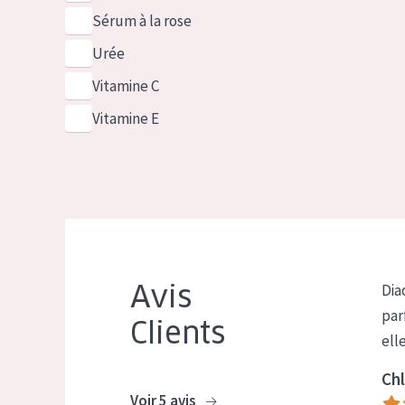
Sérum à la rose
Urée
Vitamine C
Vitamine E
Avis
Dia
par
Clients
ell
Chl
Voir 5 avis