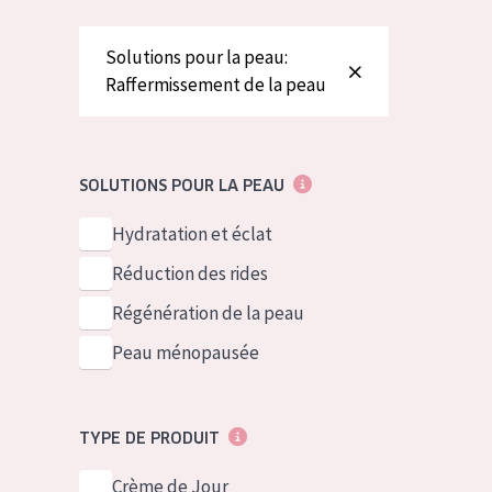
German
Peau normale 
Spanish
Peau mixte ou
Solutions pour la peau:
Raffermissement de la peau
Greek
Peau mature
Peau ménopa
SOLUTIONS POUR LA PEAU
Voir tous les
Hydratation et éclat
Réduction des rides
Régénération de la peau
Peau ménopausée
TYPE DE PRODUIT
Crème de Jour