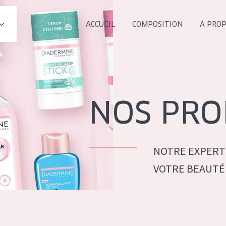
ACCUEIL
COMPOSITION
À PRO
Tous les Pr
UIT
COLLECTION
Essentials
NOS PRO
Lift+
s Yeux
Expert
NOTRE EXPERT
VOTRE BEAUTÉ
ÂGE :
TOUS 
Tous âges