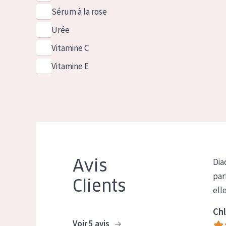
Sérum à la rose
Urée
Vitamine C
Vitamine E
Avis
Dia
par
Clients
ell
Chl
Voir 5 avis