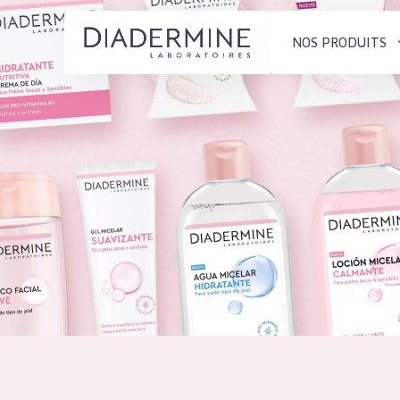
NOS PRODUITS
SOLUTIONS POUR LA PEAU
TYPE DE PROD
ACCUEIL
Hydratation et éclat
Crème de Jour
Composition
Réduction des rides
Crème de Nuit
À propos
Régénération de la peau
Crème pour le
Conseils Beauté
Raffermissement de la
Sérum
Contact
peau
Démaquillants
Peau ménopausée
English
TYPE DE PEAU
French
Peau sensible