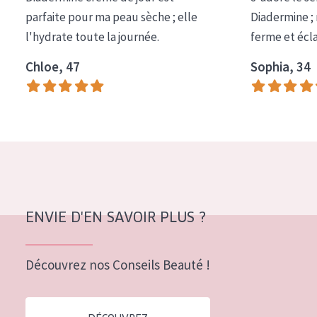
COLLECTION
parfaite pour ma peau sèche ; elle
Diadermine ;
l'hydrate toute la journée.
ferme et écl
Essentials
Chloe, 47
Sophia, 34
Lift+
Expert
TYPE DE PEAU
Peau sensible
Peau normale à sèche
Peau mixte ou grasse
ENVIE D'EN SAVOIR PLUS ?
Peau mature
Découvrez nos Conseils Beauté !
Peau ménopausée
ÂGE :