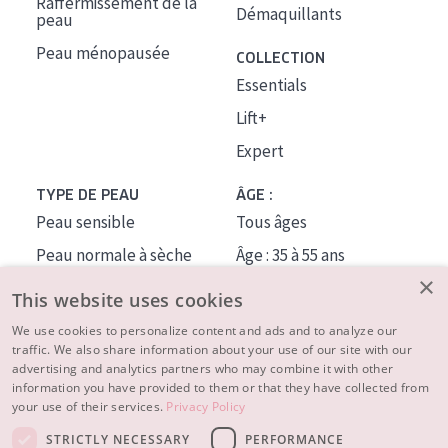
Raffermissement de la
Démaquillants
peau
Peau ménopausée
COLLECTION
Essentials
Lift+
Expert
TYPE DE PEAU
ÂGE :
Peau sensible
Tous âges
Peau normale à sèche
Âge : 35 à 55 ans
×
Peau mixte ou grasse
Âge : 55+
This website uses cookies
Peau mature
We use cookies to personalize content and ads and to analyze our
traffic. We also share information about your use of our site with our
Peau ménopausée
advertising and analytics partners who may combine it with other
information you have provided to them or that they have collected from
À PROPOS
your use of their services.
Privacy Policy
CONSEILS BEAUTÉ
STRICTLY NECESSARY
PERFORMANCE