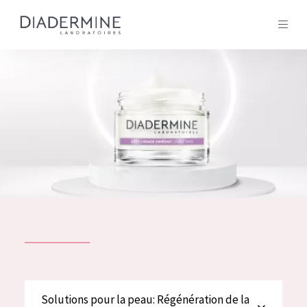
Tous les Produit
ACCUEIL
Composition
À propos
Conseils Beauté
Contact
TOUS LES PRODUIT
English
French
SOLUTIONS POUR LA PEAU
Solutions pour la peau: Régénération de la