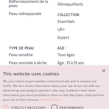
Raffermissement de la
Démaquillants
peau
Peau ménopausée
COLLECTION
Essentials
Lift+
Expert
TYPE DE PEAU
ÂGE :
Peau sensible
Tous âges
Peau normale à sèche
Âge : 35 à 55 ans
×
Peau mixte ou grasse
Âge : 55+
This website uses cookies
Peau mature
We use cookies to personalize content and ads and to analyze our
traffic. We also share information about your use of our site with our
Peau ménopausée
advertising and analytics partners who may combine it with other
information you have provided to them or that they have collected from
À PROPOS
your use of their services.
Privacy Policy
CONSEILS BEAUTÉ
STRICTLY NECESSARY
PERFORMANCE