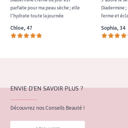
COLLECTION
parfaite pour ma peau sèche ; elle
Diadermine ;
l'hydrate toute la journée.
ferme et écl
Essentials
Chloe, 47
Sophia, 34
Lift+
Expert
TYPE DE PEAU
Peau sensible
Peau normale à sèche
Peau mixte ou grasse
ENVIE D'EN SAVOIR PLUS ?
Peau mature
Découvrez nos Conseils Beauté !
Peau ménopausée
ÂGE :