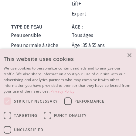
Lift+
Expert
TYPE DE PEAU
ÂGE :
Peau sensible
Tous âges
Peau normale à sèche
Âge : 35 à 55 ans
×
Peau mixte ou grasse
Âge : 55+
This website uses cookies
Peau mature
We use cookies to personalize content and ads and to analyze our
traffic. We also share information about your use of our site with our
Peau ménopausée
advertising and analytics partners who may combine it with other
information you have provided to them or that they have collected from
À PROPOS
your use of their services.
Privacy Policy
CONSEILS BEAUTÉ
STRICTLY NECESSARY
PERFORMANCE
Contact
TARGETING
FUNCTIONALITY
© 2023 - 2026 Diadermine
Conditions
Privacy statement
UNCLASSIFIED