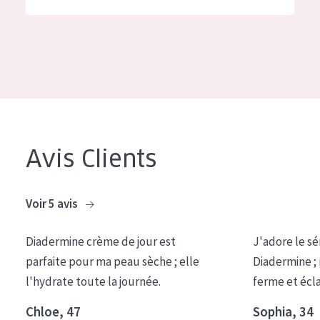
German
Hydratation et éclat
Spanish
Réduction des rides
Greek
Régénération de la peau
Raffermissement de la peau
Peau ménopausée
Avis Clients
TYPE DE PRODUIT
Crème de Jour
Voir 5 avis
Crème de Nuit
Diadermine crème de jour est
J'adore le sé
Crème pour les Yeux
parfaite pour ma peau sèche ; elle
Diadermine ;
Sérum
l'hydrate toute la journée.
ferme et écl
Démaquillants
Chloe, 47
Sophia, 34