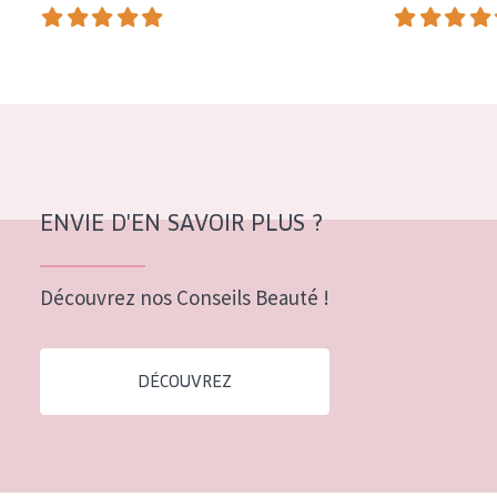
COLLECTION
Essentials
Lift+
Expert
TYPE DE PEAU
ENVIE D'EN SAVOIR PLUS ?
Peau sensible
Peau normale à sèche
Découvrez nos Conseils Beauté !
Peau mixte ou grasse
Peau mature
DÉCOUVREZ
Peau ménopausée
ÂGE :