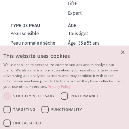
Lift+
Expert
TYPE DE PEAU
ÂGE :
Peau sensible
Tous âges
Peau normale à sèche
Âge : 35 à 55 ans
×
Peau mixte ou grasse
Âge : 55+
This website uses cookies
Peau mature
We use cookies to personalize content and ads and to analyze our
traffic. We also share information about your use of our site with our
Peau ménopausée
advertising and analytics partners who may combine it with other
information you have provided to them or that they have collected from
À PROPOS
your use of their services.
Privacy Policy
CONSEILS BEAUTÉ
STRICTLY NECESSARY
PERFORMANCE
Contact
TARGETING
FUNCTIONALITY
© 2023 - 2026 Diadermine
Conditions
Privacy statement
UNCLASSIFIED