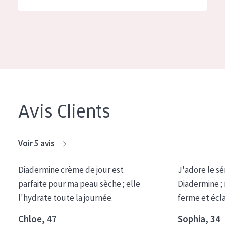
German
Hydratation et éclat
Spanish
Réduction des rides
Greek
Régénération de la peau
Raffermissement de la peau
Peau ménopausée
Avis Clients
TYPE DE PRODUIT
Crème de Jour
Voir 5 avis
Crème de Nuit
Diadermine crème de jour est
J'adore le sé
Crème pour les Yeux
parfaite pour ma peau sèche ; elle
Diadermine ;
Sérum
l'hydrate toute la journée.
ferme et écl
Démaquillants
Chloe, 47
Sophia, 34