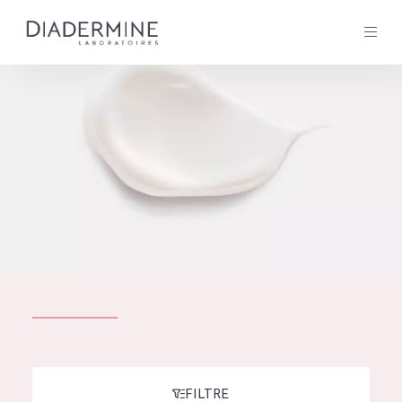
Tous les Produit
ACCUEIL
Composition
À propos
Conseils Beauté
Contact
TOUS LES PRODUIT
English
French
SOLUTIONS POUR LA PEAU
FILTRE