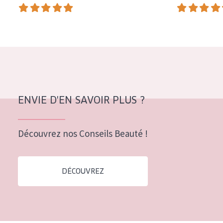
COLLECTION
Essentials
Lift+
Expert
TYPE DE PEAU
ENVIE D'EN SAVOIR PLUS ?
Peau sensible
Peau normale à sèche
Découvrez nos Conseils Beauté !
Peau mixte ou grasse
Peau mature
DÉCOUVREZ
Peau ménopausée
ÂGE :