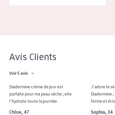
German
Hydratation et éclat
Spanish
Réduction des rides
Greek
Régénération de la peau
Raffermissement de la peau
Peau ménopausée
Avis Clients
TYPE DE PRODUIT
Crème de Jour
Voir 5 avis
Crème de Nuit
Diadermine crème de jour est
J'adore le sé
Crème pour les Yeux
parfaite pour ma peau sèche ; elle
Diadermine ;
Sérum
l'hydrate toute la journée.
ferme et écl
Démaquillants
Chloe, 47
Sophia, 34