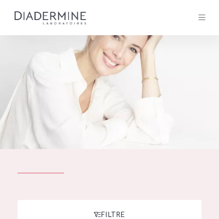
Tous les Produit
ACCUEIL
Composition
À propos
Conseils Beauté
Contact
TOUS LES PRODUIT
English
French
SOLUTIONS POUR LA PEAU
FILTRE