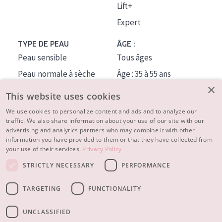
Lift+
Expert
TYPE DE PEAU
ÂGE :
Peau sensible
Tous âges
Peau normale à sèche
Âge : 35 à 55 ans
×
Peau mixte ou grasse
Âge : 55+
This website uses cookies
Peau mature
We use cookies to personalize content and ads and to analyze our
traffic. We also share information about your use of our site with our
Peau ménopausée
advertising and analytics partners who may combine it with other
information you have provided to them or that they have collected from
À PROPOS
your use of their services.
Privacy Policy
CONSEILS BEAUTÉ
STRICTLY NECESSARY
PERFORMANCE
Contact
TARGETING
FUNCTIONALITY
© 2023 - 2026 Diadermine
Conditions
Privacy statement
UNCLASSIFIED