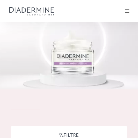
Tous les Produit
ACCUEIL
Composition
À propos
Conseils Beauté
Contact
TOUS LES PRODUIT
English
French
SOLUTIONS POUR LA PEAU
FILTRE