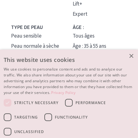
Lift+
Expert
TYPE DE PEAU
ÂGE :
Peau sensible
Tous âges
Peau normale à sèche
Âge : 35 à 55 ans
×
Peau mixte ou grasse
Âge : 55+
This website uses cookies
Peau mature
We use cookies to personalize content and ads and to analyze our
traffic. We also share information about your use of our site with our
Peau ménopausée
advertising and analytics partners who may combine it with other
information you have provided to them or that they have collected from
À PROPOS
your use of their services.
Privacy Policy
CONSEILS BEAUTÉ
STRICTLY NECESSARY
PERFORMANCE
Contact
TARGETING
FUNCTIONALITY
© 2023 - 2026 Diadermine
Conditions
Privacy statement
UNCLASSIFIED