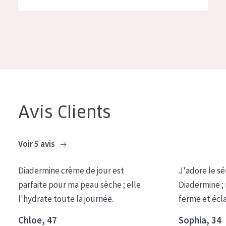
German
Hydratation et éclat
Spanish
Réduction des rides
Greek
Régénération de la peau
Raffermissement de la peau
Peau ménopausée
Avis Clients
TYPE DE PRODUIT
Crème de Jour
Voir 5 avis
Crème de Nuit
Diadermine crème de jour est
J'adore le sé
Crème pour les Yeux
parfaite pour ma peau sèche ; elle
Diadermine ;
Sérum
l'hydrate toute la journée.
ferme et écl
Démaquillants
Chloe, 47
Sophia, 34