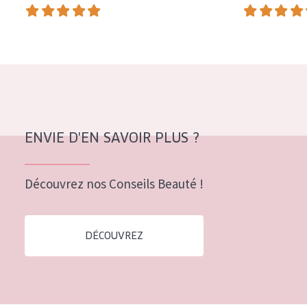
COLLECTION
Essentials
Lift+
Expert
TYPE DE PEAU
ENVIE D'EN SAVOIR PLUS ?
Peau sensible
Peau normale à sèche
Découvrez nos Conseils Beauté !
Peau mixte ou grasse
Peau mature
DÉCOUVREZ
Peau ménopausée
ÂGE :