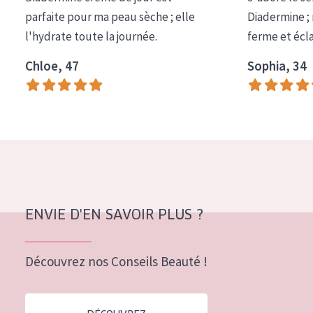
COLLECTION
parfaite pour ma peau sèche ; elle
Diadermine ;
l'hydrate toute la journée.
ferme et écl
Essentials
Chloe, 47
Sophia, 34
Lift+
Expert
TYPE DE PEAU
Peau sensible
Peau normale à sèche
Peau mixte ou grasse
ENVIE D'EN SAVOIR PLUS ?
Peau mature
Découvrez nos Conseils Beauté !
Peau ménopausée
ÂGE :