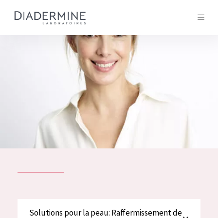
Tous les Produit
ACCUEIL
Composition
À propos
Conseils Beauté
Contact
TOUS LES PRODUIT
English
French
SOLUTIONS POUR LA PEAU
Solutions pour la peau: Raffermissement de