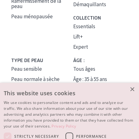
Raffermissement de la
Démaquillants
peau
Peau ménopausée
COLLECTION
Essentials
Lift+
Expert
TYPE DE PEAU
ÂGE :
Peau sensible
Tous âges
Peau normale à sèche
Âge : 35 à 55 ans
×
Peau mixte ou grasse
Âge : 55+
This website uses cookies
Peau mature
We use cookies to personalize content and ads and to analyze our
traffic. We also share information about your use of our site with our
Peau ménopausée
advertising and analytics partners who may combine it with other
information you have provided to them or that they have collected from
À PROPOS
your use of their services.
Privacy Policy
CONSEILS BEAUTÉ
STRICTLY NECESSARY
PERFORMANCE