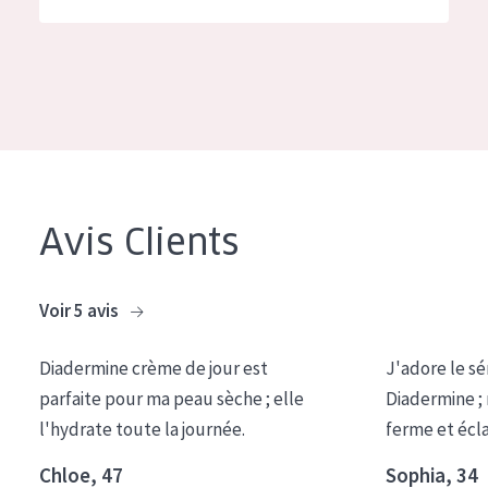
German
Hydratation et éclat
Spanish
Réduction des rides
Greek
Régénération de la peau
Raffermissement de la peau
Peau ménopausée
Avis Clients
TYPE DE PRODUIT
Crème de Jour
Voir 5 avis
Crème de Nuit
Diadermine crème de jour est
J'adore le sé
Crème pour les Yeux
parfaite pour ma peau sèche ; elle
Diadermine ;
Sérum
l'hydrate toute la journée.
ferme et écl
Démaquillants
Chloe, 47
Sophia, 34