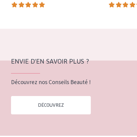
COLLECTION
Essentials
Lift+
Expert
TYPE DE PEAU
ENVIE D'EN SAVOIR PLUS ?
Peau sensible
Peau normale à sèche
Découvrez nos Conseils Beauté !
Peau mixte ou grasse
Peau mature
DÉCOUVREZ
Peau ménopausée
ÂGE :