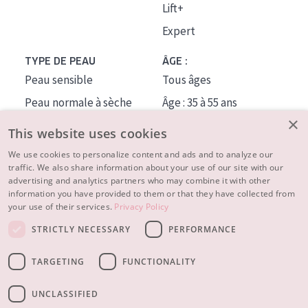
Lift+
Expert
TYPE DE PEAU
ÂGE :
Peau sensible
Tous âges
Peau normale à sèche
Âge : 35 à 55 ans
×
Peau mixte ou grasse
Âge : 55+
This website uses cookies
Peau mature
We use cookies to personalize content and ads and to analyze our
traffic. We also share information about your use of our site with our
Peau ménopausée
advertising and analytics partners who may combine it with other
information you have provided to them or that they have collected from
À PROPOS
your use of their services.
Privacy Policy
CONSEILS BEAUTÉ
STRICTLY NECESSARY
PERFORMANCE
Contact
TARGETING
FUNCTIONALITY
© 2023 - 2026 Diadermine
Conditions
Privacy statement
UNCLASSIFIED