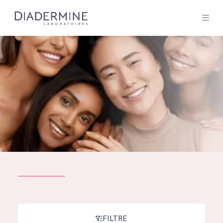
Tous les Produit
ACCUEIL
Composition
À propos
Conseils Beauté
Contact
TOUS LES PRODUIT
English
French
SOLUTIONS POUR LA PEAU
FILTRE