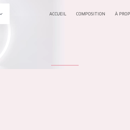
ACCUEIL
COMPOSITION
À PRO
Tous les Pr
UIT
COLLECTION
Essentials
Lift+
s Yeux
Expert
ÂGE :
TOUS 
Tous âges