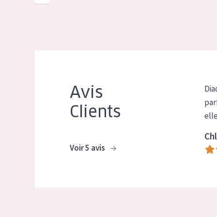
Avis
Dia
par
Clients
ell
Chl
Voir 5 avis