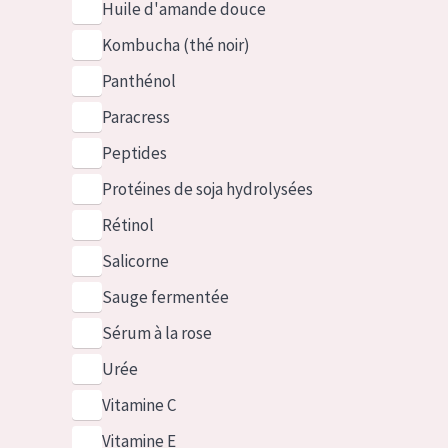
Huile d'amande douce
Kombucha (thé noir)
Panthénol
Paracress
Peptides
Protéines de soja hydrolysées
Rétinol
Salicorne
Sauge fermentée
Sérum à la rose
Urée
Vitamine C
Vitamine E