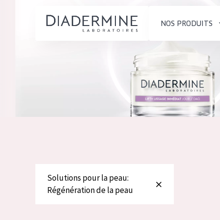
NOS PRODUITS
SOLUTIONS POUR LA PEAU
TYPE DE PROD
ACCUEIL
Hydratation et éclat
Crème de Jour
Composition
Réduction des rides
Crème de Nuit
À propos
Régénération de la peau
Crème pour le
Conseils Beauté
Raffermissement de la
Sérum
Contact
peau
Démaquillants
Peau ménopausée
Solutions pour la peau:
English
Régénération de la peau
TYPE DE PEAU
French
Peau sensible