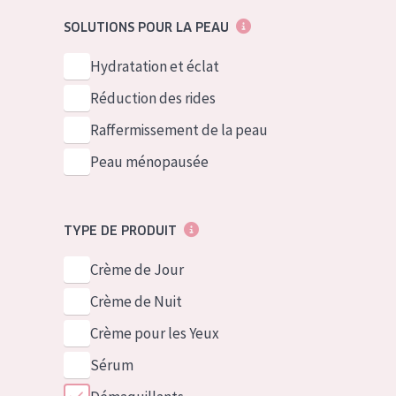
German
Peau normale 
SOLUTIONS POUR LA PEAU
Spanish
Peau mixte ou
Hydratation et éclat
Greek
Peau mature
Réduction des rides
Peau ménopa
Raffermissement de la peau
Peau ménopausée
Voir tous les
TYPE DE PRODUIT
Crème de Jour
Crème de Nuit
Crème pour les Yeux
Sérum