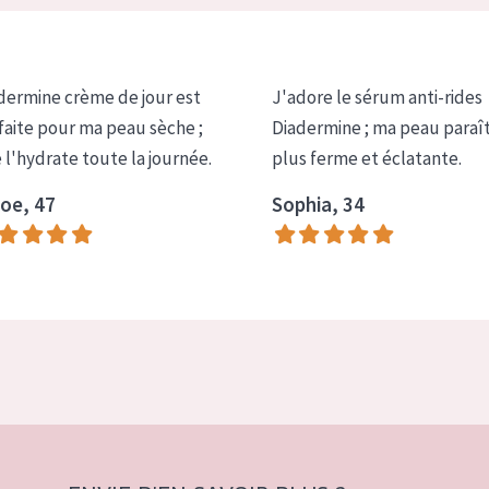
dermine crème de jour est
J'adore le sérum anti-rides
faite pour ma peau sèche ;
Diadermine ; ma peau paraî
e l'hydrate toute la journée.
plus ferme et éclatante.
oe, 47
Sophia, 34