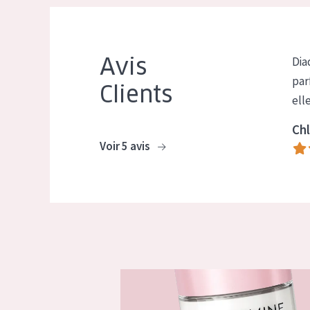
Avis
Dia
par
Clients
ell
Chl
Voir 5 avis