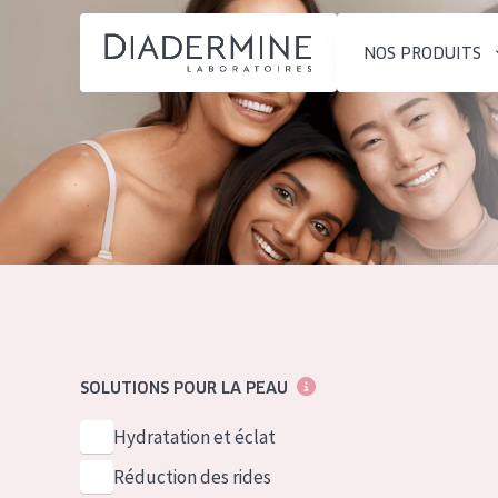
NOS PRODUITS
SOLUTIONS POUR LA PEAU
TYPE DE PROD
ACCUEIL
Hydratation et éclat
Crème de Jour
Composition
Réduction des rides
Crème de Nuit
À propos
Régénération de la peau
Crème pour le
Conseils Beauté
Raffermissement de la
Sérum
Contact
peau
Démaquillants
SOLUTIONS POUR LA PEAU
Peau ménopausée
English
TYPE DE PEAU
Hydratation et éclat
French
Peau sensible
Réduction des rides