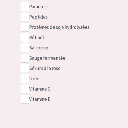
Paracress
Peptides
Protéines de soja hydrolysées
Rétinol
Salicorne
Sauge fermentée
Sérum à la rose
Urée
Vitamine C
Vitamine E