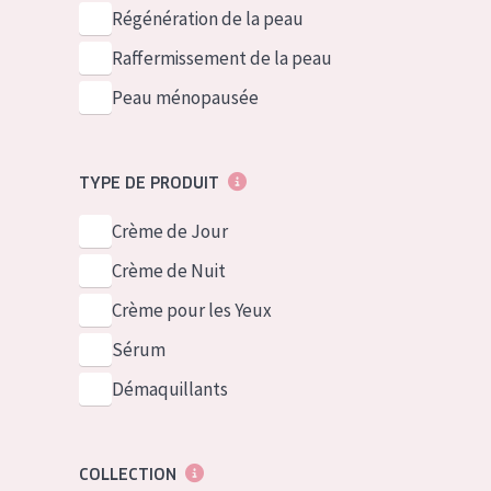
German
Peau normale 
Régénération de la peau
Spanish
Peau mixte ou
Raffermissement de la peau
Greek
Peau mature
Peau ménopausée
Peau ménopa
TYPE DE PRODUIT
Voir tous les
Crème de Jour
Crème de Nuit
Crème pour les Yeux
Sérum
Démaquillants
COLLECTION