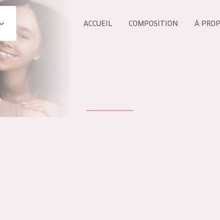
ACCUEIL
COMPOSITION
À PRO
Tous les Pr
UIT
COLLECTION
Essentials
Lift+
s Yeux
Expert
ÂGE :
TOUS 
Tous âges