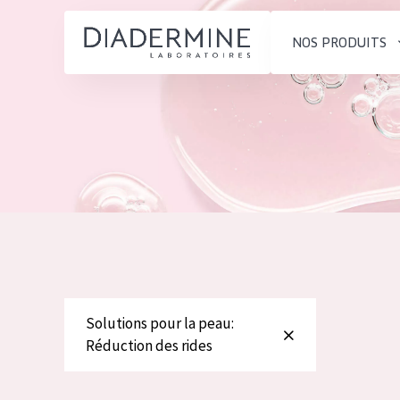
NOS PRODUITS
SOLUTIONS POUR LA PEAU
TYPE DE PROD
ACCUEIL
Hydratation et éclat
Crème de Jour
Composition
Réduction des rides
Crème de Nuit
À propos
Régénération de la peau
Crème pour le
Conseils Beauté
Raffermissement de la
Sérum
Contact
peau
Démaquillants
Peau ménopausée
Solutions pour la peau:
English
Réduction des rides
TYPE DE PEAU
French
Peau sensible