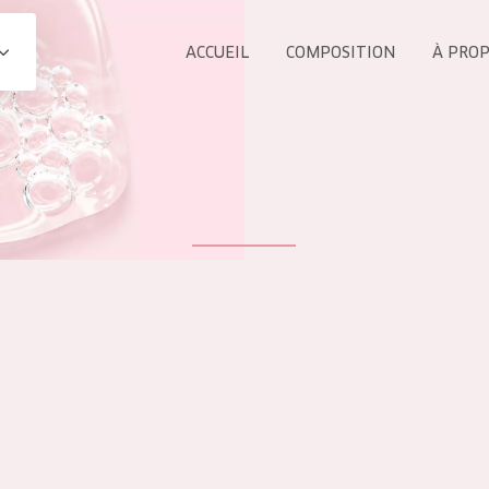
ACCUEIL
COMPOSITION
À PRO
Tous les Pr
UIT
COLLECTION
Essentials
Lift+
s Yeux
Expert
ÂGE :
TOUS 
Tous âges