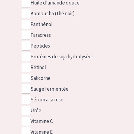
Huile d'amande douce
Kombucha (thé noir)
Panthénol
Paracress
Peptides
Protéines de soja hydrolysées
Rétinol
Salicorne
Sauge fermentée
Sérum à la rose
Urée
Vitamine C
Vitamine E