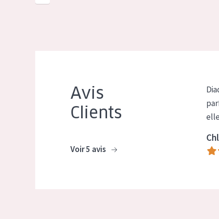
Avis
Dia
par
Clients
ell
Chl
Voir 5 avis