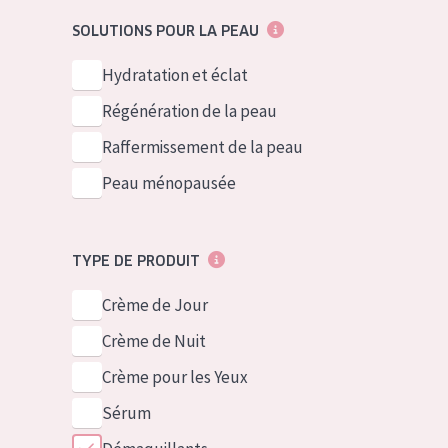
German
Peau normale 
SOLUTIONS POUR LA PEAU
Spanish
Peau mixte ou
Hydratation et éclat
Greek
Peau mature
Régénération de la peau
Peau ménopa
Raffermissement de la peau
Peau ménopausée
Voir tous les
TYPE DE PRODUIT
Crème de Jour
Crème de Nuit
Crème pour les Yeux
Sérum