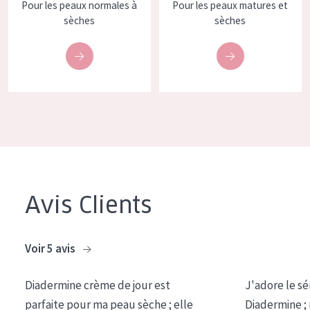
Pour les peaux normales à
Pour les peaux matures et
COLLECTION
sèches
sèches
Essentials
Lift+
Expert
TYPE DE PEAU
Peau sensible
Peau normale à sèche
Avis Clients
Peau mixte ou grasse
Peau mature
Voir 5 avis
Peau ménopausée
Diadermine crème de jour est
J'adore le sé
ÂGE :
parfaite pour ma peau sèche ; elle
Diadermine ;