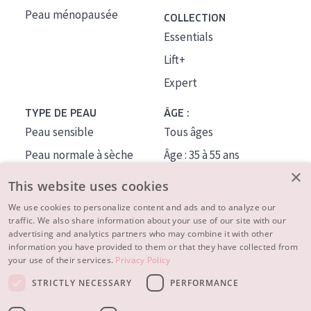
Peau ménopausée
COLLECTION
Essentials
Lift+
Expert
TYPE DE PEAU
ÂGE :
Peau sensible
Tous âges
Peau normale à sèche
Âge : 35 à 55 ans
×
Peau mixte ou grasse
Âge : 55+
This website uses cookies
Peau mature
We use cookies to personalize content and ads and to analyze our
traffic. We also share information about your use of our site with our
Peau ménopausée
advertising and analytics partners who may combine it with other
information you have provided to them or that they have collected from
À PROPOS
your use of their services.
Privacy Policy
CONSEILS BEAUTÉ
STRICTLY NECESSARY
PERFORMANCE
Contact