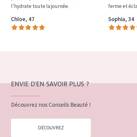
l'hydrate toute la journée.
ferme et écl
Tous âges
Chloe, 47
Sophia, 34
Âge : 35 à 55 ans
Âge : 55+
ENVIE D'EN SAVOIR PLUS ?
Découvrez nos Conseils Beauté !
DÉCOUVREZ