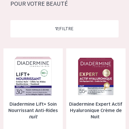
German
POUR VOTRE BEAUTÉ
Hydratation et éclat
Spanish
Réduction des rides
Greek
Régénération de la peau
FILTRE
Raffermissement de la peau
Peau ménopausée
Diadermine Lift+ Soin Nourrissant Anti-Rides
Diadermine Expert Actif Hyalur
nuit
TYPE DE PRODUIT
Crème de Jour
Crème de Nuit
Crème pour les Yeux
Diadermine Lift+ Soin
Diadermine Expert Actif
Sérum
Nourrissant Anti-Rides
Hyaluronique Crème de
nuit
Nuit
Démaquillants