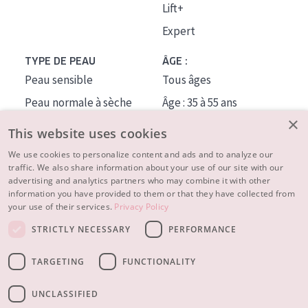
Lift+
Expert
TYPE DE PEAU
ÂGE :
Peau sensible
Tous âges
Peau normale à sèche
Âge : 35 à 55 ans
×
Peau mixte ou grasse
Âge : 55+
This website uses cookies
Peau mature
We use cookies to personalize content and ads and to analyze our
traffic. We also share information about your use of our site with our
Peau ménopausée
advertising and analytics partners who may combine it with other
information you have provided to them or that they have collected from
À PROPOS
your use of their services.
Privacy Policy
CONSEILS BEAUTÉ
STRICTLY NECESSARY
PERFORMANCE
Contact
TARGETING
FUNCTIONALITY
© 2023 - 2026 Diadermine
Conditions
Privacy statement
UNCLASSIFIED