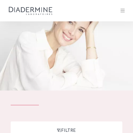
Tous les Produit
ACCUEIL
Composition
À propos
Conseils Beauté
Contact
TOUS LES PRODUIT
English
French
SOLUTIONS POUR LA PEAU
FILTRE