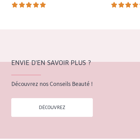
COLLECTION
Essentials
Lift+
Expert
TYPE DE PEAU
ENVIE D'EN SAVOIR PLUS ?
Peau sensible
Peau normale à sèche
Découvrez nos Conseils Beauté !
Peau mixte ou grasse
Peau mature
DÉCOUVREZ
Peau ménopausée
ÂGE :