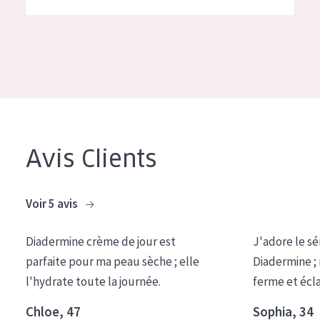
German
Hydratation et éclat
Spanish
Réduction des rides
Greek
Régénération de la peau
Raffermissement de la peau
Peau ménopausée
Avis Clients
TYPE DE PRODUIT
Crème de Jour
Voir 5 avis
Crème de Nuit
Diadermine crème de jour est
J'adore le sé
Crème pour les Yeux
parfaite pour ma peau sèche ; elle
Diadermine ;
Sérum
l'hydrate toute la journée.
ferme et écl
Démaquillants
Chloe, 47
Sophia, 34