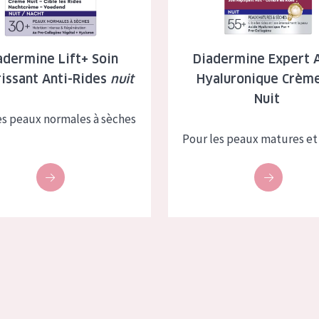
à sèche
Âge : 35 à 55 ans
 grasse
Âge : 55+
adermine Lift+ Soin
Diadermine Expert A
issant Anti-Rides
nuit
Hyaluronique Crèm
usée
Nuit
es peaux normales à sèches
 produits
Pour les peaux matures et