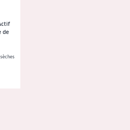
ctif
e de
 sèches