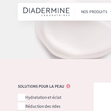
NOS PRODUITS
SOLUTIONS POUR LA PEAU
TYPE DE PROD
ACCUEIL
Hydratation et éclat
Crème de Jour
Composition
Réduction des rides
Crème de Nuit
À propos
Régénération de la peau
Crème pour le
Conseils Beauté
Raffermissement de la
Sérum
Contact
peau
Démaquillants
Diadermine
SOLUTIONS POUR LA PEAU
Peau ménopausée
English
TYPE DE PEAU
Hydratation et éclat
French
Peau sensible
Réduction des rides