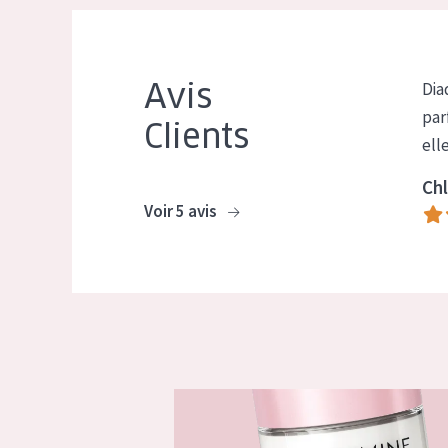
Avis
Dia
par
Clients
ell
Chl
Voir 5 avis