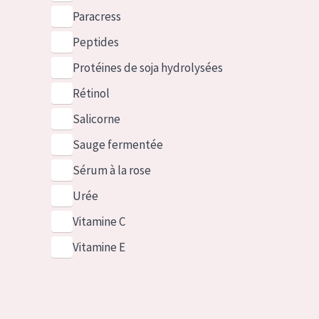
Paracress
Peptides
Protéines de soja hydrolysées
Rétinol
Salicorne
Sauge fermentée
Sérum à la rose
Urée
Vitamine C
Vitamine E