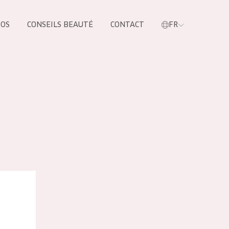
POS
CONSEILS BEAUTÉ
CONTACT
FR
oduit
ronique Crème de Nuit
LES PRODUIT