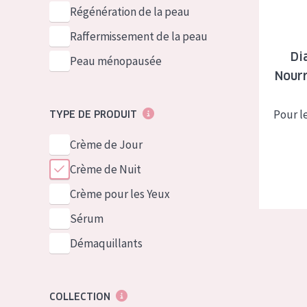
German
Peau normale 
Régénération de la peau
Spanish
Peau mixte ou
Raffermissement de la peau
Greek
Di
Peau mature
Peau ménopausée
Nourr
Peau ménopa
Pour l
TYPE DE PRODUIT
Voir tous les
Crème de Jour
Crème de Nuit
Crème pour les Yeux
Sérum
Démaquillants
COLLECTION