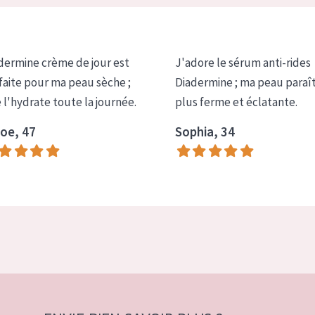
dermine crème de jour est
J'adore le sérum anti-rides
faite pour ma peau sèche ;
Diadermine ; ma peau paraî
e l'hydrate toute la journée.
plus ferme et éclatante.
oe, 47
Sophia, 34