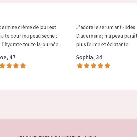
dermine crème de jour est
J'adore le sérum anti-rides
faite pour ma peau sèche ;
Diadermine ; ma peau paraî
e l'hydrate toute la journée.
plus ferme et éclatante.
oe, 47
Sophia, 34