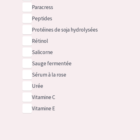
Paracress
Peptides
Protéines de soja hydrolysées
Rétinol
Salicorne
Sauge fermentée
Sérum à la rose
Urée
Vitamine C
Vitamine E