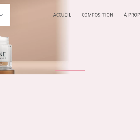
ACCUEIL
COMPOSITION
À PRO
Tous les Pr
UIT
COLLECTION
Essentials
Lift+
s Yeux
Expert
ÂGE :
TOUS 
Tous âges