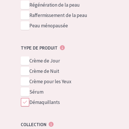
German
Peau normale 
Régénération de la peau
Spanish
Peau mixte ou
Raffermissement de la peau
Greek
Peau mature
Peau ménopausée
Peau ménopa
TYPE DE PRODUIT
Voir tous les
Crème de Jour
Crème de Nuit
Crème pour les Yeux
Sérum
Démaquillants
COLLECTION