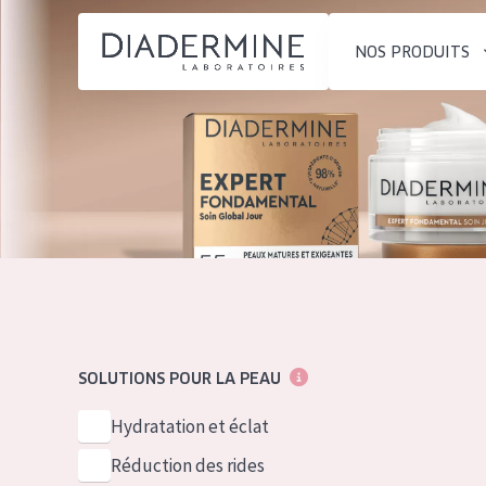
NOS PRODUITS
SOLUTIONS POUR LA PEAU
TYPE DE PROD
ACCUEIL
Hydratation et éclat
Crème de Jour
Composition
Réduction des rides
Crème de Nuit
À propos
Régénération de la peau
Crème pour le
Conseils Beauté
Raffermissement de la
Sérum
Contact
peau
Démaquillants
SOLUTIONS POUR LA PEAU
Peau ménopausée
English
TYPE DE PEAU
Hydratation et éclat
French
Peau sensible
Réduction des rides