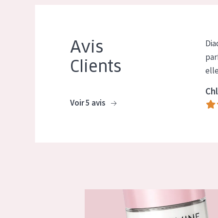
Avis
Dia
par
Clients
ell
Chl
Voir 5 avis