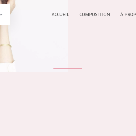
ACCUEIL
COMPOSITION
À PRO
Tous les Pr
UIT
COLLECTION
Essentials
Lift+
s Yeux
Expert
ÂGE :
TOUS 
Tous âges