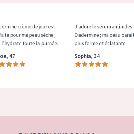
dermine crème de jour est
J'adore le sérum anti-rides
faite pour ma peau sèche ;
Diadermine ; ma peau paraî
e l'hydrate toute la journée.
plus ferme et éclatante.
oe, 47
Sophia, 34