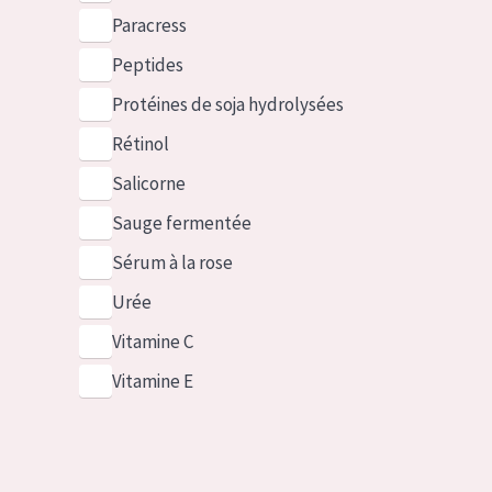
Paracress
Peptides
Protéines de soja hydrolysées
Rétinol
Salicorne
Sauge fermentée
Sérum à la rose
Urée
Vitamine C
Vitamine E