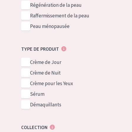
German
Peau normale 
Régénération de la peau
Spanish
Peau mixte ou
Raffermissement de la peau
Greek
Peau mature
Peau ménopausée
Peau ménopa
TYPE DE PRODUIT
Voir tous les
Crème de Jour
Crème de Nuit
Crème pour les Yeux
Sérum
Démaquillants
COLLECTION