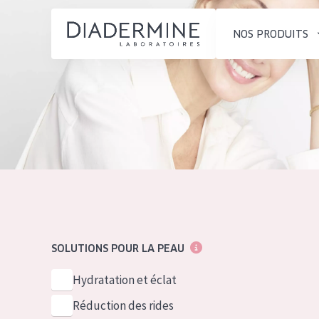
NOS PRODUITS
SOLUTIONS POUR LA PEAU
TYPE DE PROD
ACCUEIL
Hydratation et éclat
Crème de Jour
Composition
Réduction des rides
Crème de Nuit
À propos
Régénération de la peau
Crème pour le
Conseils Beauté
Raffermissement de la
Sérum
Contact
peau
Démaquillants
SOLUTIONS POUR LA PEAU
Peau ménopausée
English
TYPE DE PEAU
Hydratation et éclat
French
Peau sensible
Réduction des rides