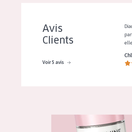
Avis
Dia
par
Clients
ell
Chl
Voir 5 avis